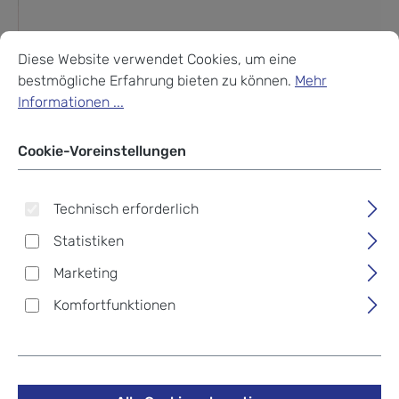
Cookie-Voreinstellungen
Diese Website verwendet Cookies, um eine bestmögliche Erf
Diese Website verwendet Cookies, um eine
bestmögliche Erfahrung bieten zu können.
Mehr
Informationen ...
Cookie-Voreinstellungen
Technisch erforderlich
Statistiken
Marketing
Komfortfunktionen
Braun Büffel COUNTRY RFID