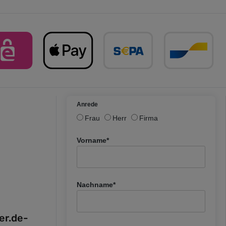
Anrede
Frau
Herr
Firma
Vorname*
Nachname*
fer.de-