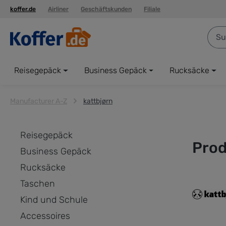
koffer.de
Airliner
Geschäftskunden
Filiale
springen
Zur Hauptnavigation springen
Reisegepäck
Business Gepäck
Rucksäcke
Manufacturer A-Z
kattbjørn
Reisegepäck
Prod
Business Gepäck
Rucksäcke
Taschen
Kind und Schule
Accessoires