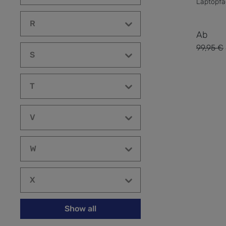
Laptopf
R
Verkauf
Ab
99,95 €
Regulärer 
S
T
V
W
X
Show all