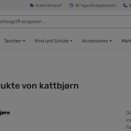
Gratis Versand*
30 Tage Rückgaberecht
B
Taschen
Kind und Schule
Accessoires
Mar
ukte von kattbjørn
Di
in
fü