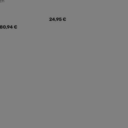
ach
spreis:
Regulärer Preis:
24,95 €
80,94 €
Preis: