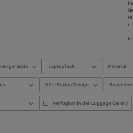
ka
Be
RO
un
- 
Kr
llergarantie
Laptopfach
Material
en
NEU: Farbe/Design
Besonderh
Verfügbar in der Luggage Gallery
Verfügbar in der Luggage Gallery