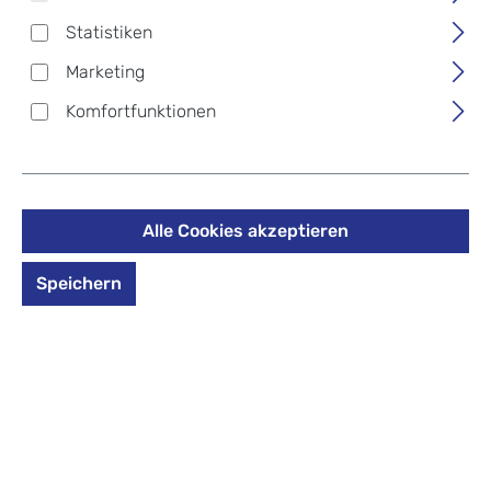
Produkte filtern
Statistiken
Marketing
Komfortfunktionen
Seite
Seite
1
2
Alle Cookies akzeptieren
Speichern
D_b_
D_b_