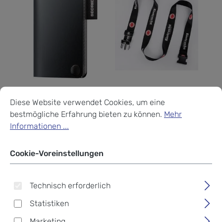
Secrid
Fußball-Bundesliga
Cookie-Voreinstellungen
Diese Website verwendet Cookies, um eine bestmögliche Erf
Secrid Original Coinpocket
Fußball-Bundesliga
Diese Website verwendet Cookies, um eine
Eintracht Frankfurt
bestmögliche Erfahrung bieten zu können.
Mehr
Kofferband
Informationen ...
Regulärer Preis:
Verkaufspreis:
9,95 €
8,96 €
10,00 €
Regulärer Preis:
Cookie-Voreinstellungen
Technisch erforderlich
Statistiken
Marketing