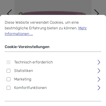
Cookie-Voreinstellungen
Diese Website verwendet Cookies, um eine bestmögliche Erf
Diese Website verwendet Cookies, um eine
bestmögliche Erfahrung bieten zu können.
Mehr
Informationen ...
Cookie-Voreinstellungen
Technisch erforderlich
Statistiken
Marketing
Komfortfunktionen
Braun Büffel Alessia Cross
Body Bag purple heather