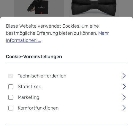
Cookie-Voreinstellungen
Diese Website verwendet Cookies, um eine bestmögliche Erf
Diese Website verwendet Cookies, um eine
bestmögliche Erfahrung bieten zu können.
Mehr
Informationen ...
Flyerbelt
Airpaq
Flyerbelt Security
Airpaq Accessoires Fliege
Metallfreier Gürtel 100 cm
& Einstecktuch
Cookie-Voreinstellungen
-Black Edition
Regulärer Preis:
Verkaufspreis:
40,00 €
39,90 €
69,90 €
Regulärer Preis:
Technisch erforderlich
Statistiken
Marketing
Komfortfunktionen