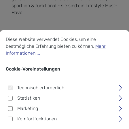
sportlich & funktional - sie sind ein Lifestyle Must-
Have.
Cookie-Voreinstellungen
Diese Website verwendet Cookies, um eine bestmögliche Erf
Produkte filtern
Diese Website verwendet Cookies, um eine
bestmögliche Erfahrung bieten zu können.
Mehr
Informationen ...
Cookie-Voreinstellungen
Technisch erforderlich
Statistiken
Marketing
Komfortfunktionen