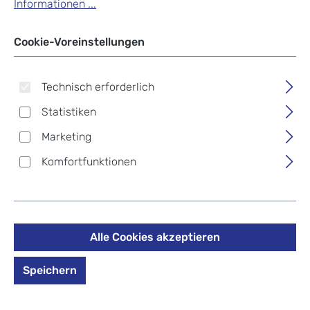
Informationen ...
Cookie-Voreinstellungen
satch
satch
satch Schulzubehör
satch Schulzubehör
Technisch erforderlich
Heftebox Triple Flex
Skandi Edition
Statistiken
Schlamperbox
Marketing
Verkaufspreis:
Regulärer Preis:
19,99 €
15,99 €
Regulärer Preis:
29,99 €
Komfortfunktionen
Alle Cookies akzeptieren
Speichern