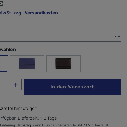
€
. MwSt. zzgl. Versandkosten
wählen
swählen
Saphir
schwarz
Anzahl: Gib den gewünschten Wert ein ode
In den Warenkorb
zettel hinzufügen
rfügbar, Lieferzeit: 1-2 Tage
 Lieferung:
Samstag
, wenn Du in den nächsten 16 Std. 41 Min. bestellst.