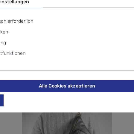
instellungen
+49 69
ch erforderlich
iken
ing
üffel ANNA RFID RV-Geldbörse M 1
tfunktionen
Alle Cookies akzeptieren