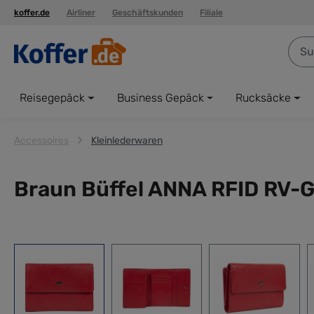
koffer.de
Airliner
Geschäftskunden
Filiale
springen
Zur Hauptnavigation springen
Reisegepäck
Business Gepäck
Rucksäcke
Accessoires
Kleinlederwaren
Braun Büffel ANNA RFID RV-G