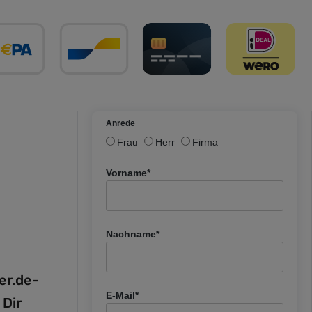
Anrede
Frau
Herr
Firma
Vorname*
Nachname*
fer.de-
E-Mail*
 Dir