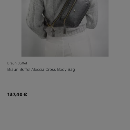
Braun Büffel
Braun Büffel Alessia Cross Body Bag
Regulärer Preis:
137,40 €