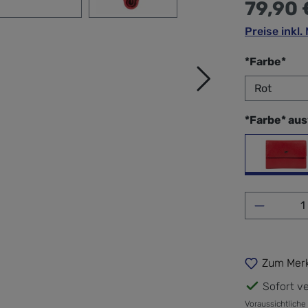
79,90 
Preise inkl
aus
*Farbe*
*Farbe* au
Rot
Produkt 
Zum Merk
Sofort ve
Voraussichtliche