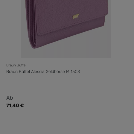
Braun Büffel
Braun Büffel Alessia Geldbörse M 15CS
Regulärer Preis:
Ab
71,40 €