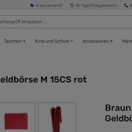
Gratis Versand*
30 Tage Rückgaberecht
B
Taschen
Kind und Schule
Accessoires
Mar
eldbörse M 15CS rot
Braun
Geldb