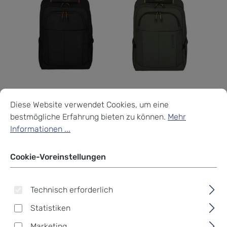
Travelite
Travelite
Cookie-Voreinstellungen
Diese Website verwendet Cookies, um eine bestmögliche Erf
Travelite BRIIZE Rucksack
Travelite BRIIZE Rucksack
Diese Website verwendet Cookies, um eine
M Backpack Black
M Backpack Khaki
bestmögliche Erfahrung bieten zu können.
Mehr
Informationen ...
Regulärer Preis:
Regulärer Preis:
59,95 €
59,95 €
Cookie-Voreinstellungen
Technisch erforderlich
Statistiken
Marketing