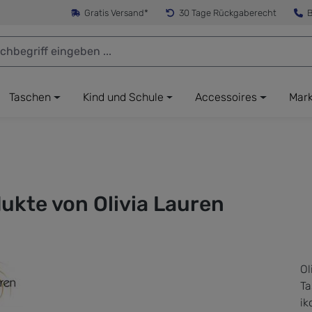
Gratis Versand*
30 Tage Rückgaberecht
B
Taschen
Kind und Schule
Accessoires
Mar
ukte von Olivia Lauren
Ol
Ta
ik