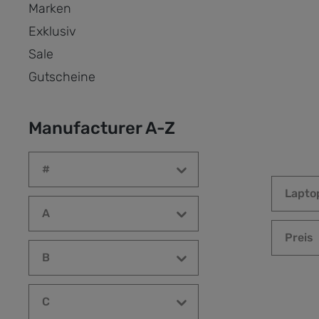
Marken
Exklusiv
Sale
Gutscheine
Manufacturer A-Z
#
Lapto
A
Preis
B
C