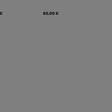
er Preis:
Regulärer Preis:
 €
85,00 €