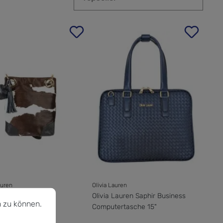
auren
Olivia Lauren
u können.
Mehr Informationen ...
 Lauren Cowhide
Olivia Lauren Saphir Business
 zu können.
ertasche
Computertasche 15"