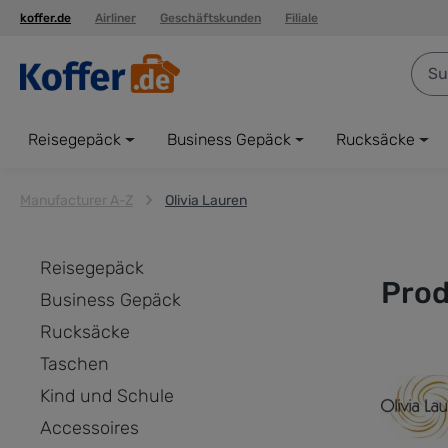
koffer.de
Airliner
Geschäftskunden
Filiale
springen
Zur Hauptnavigation springen
Reisegepäck
Business Gepäck
Rucksäcke
Manufacturer A-Z
Olivia Lauren
Reisegepäck
Prod
Business Gepäck
Rucksäcke
Taschen
Kind und Schule
Accessoires