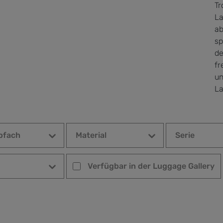
Tr
La
ab
sp
de
fr
un
La
pfach
Material
Serie
Verfügbar in der Luggage Gallery
Verfügbar in der Luggage Gallery