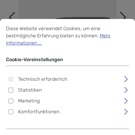
Cookie-Voreinstellungen
Diese Website verwendet Cookies, um eine bestmögliche Erf
Diese Website verwendet Cookies, um eine
bestmögliche Erfahrung bieten zu können.
Mehr
Informationen ...
Cookie-Voreinstellungen
Technisch erforderlich
Statistiken
Marketing
Komfortfunktionen
Braun Büffel Alessia RV-
Geldbörse 4CS dark grey