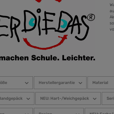
Wa
au
Ak
so
vo
röße
Herstellergarantie
Material
Handgepäck
NEU: Hart-/Weichgepäck
Ser