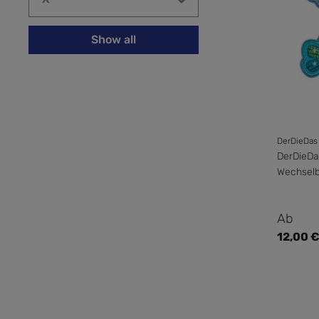
Show all
DerDieDas
DerDieDa
Wechselb
Regulär
Ab
12,00 