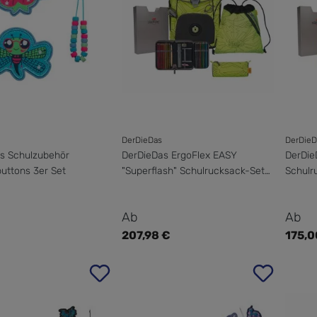
DerDieDas
DerDieD
s Schulzubehör
DerDieDas ErgoFlex EASY
DerDie
uttons 3er Set
"Superflash" Schulrucksack-Set
Schulru
5-teilig mit Sportbeutel
Sportb
er Preis:
Regulärer Preis:
Regul
Ab
Ab
€
207,98 €
175,0