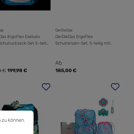
as
DerDieDas
Das ErgoFlex Exklusiv
DerDieDas ErgoFlex
chulrucksack-Set 5-teilig
Schulranzen-Set, 5-teilig mit
ortbeutel
Sporttasche
ufspreis:
Regulärer Preis:
Ab
0 €
199,98 €
185,00 €
r Preis:
u können.
Mehr Informationen ...
 zu können.