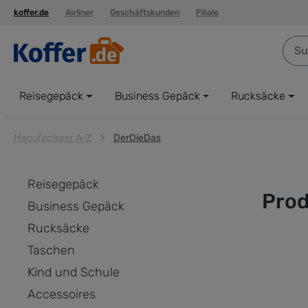
koffer.de
Airliner
Geschäftskunden
Filiale
springen
Zur Hauptnavigation springen
Reisegepäck
Business Gepäck
Rucksäcke
Manufacturer A-Z
DerDieDas
Reisegepäck
Prod
Business Gepäck
Rucksäcke
Taschen
Kind und Schule
Accessoires