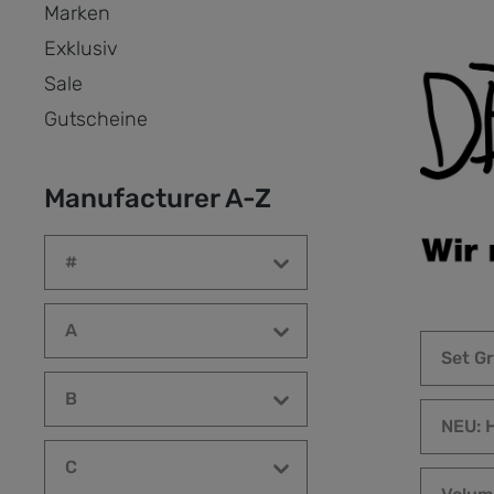
Marken
Exklusiv
Sale
Gutscheine
Manufacturer A-Z
#
A
Set G
B
NEU: 
C