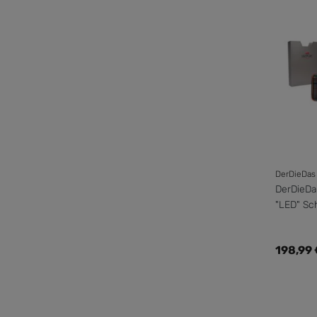
DerDieDas
DerDieDa
"LED" Sch
mit Sport
Regulär
198,99