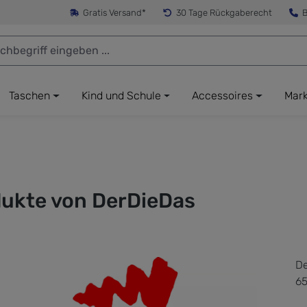
Gratis Versand*
30 Tage Rückgaberecht
B
Taschen
Kind und Schule
Accessoires
Mar
ukte von DerDieDas
De
65