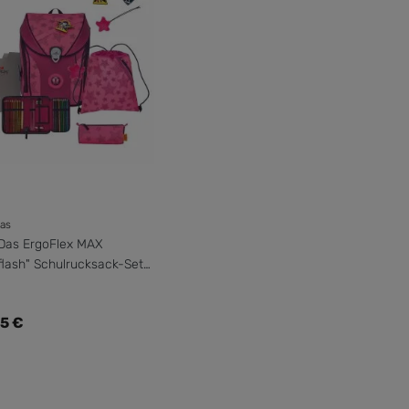
as
Das ErgoFlex MAX
flash" Schulrucksack-Set
g mit Sportbeutel
ärer Preis:
5 €