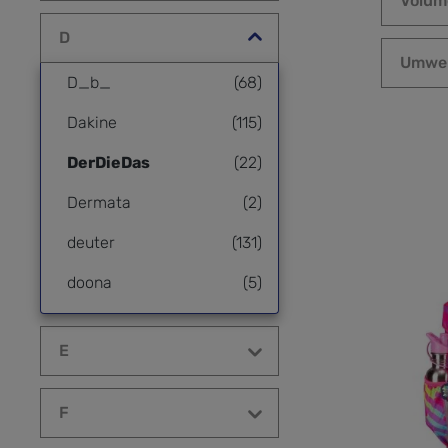
Volum
D
Umwel
D_b_
(68)
Dakine
(115)
DerDieDas
(22)
Dermata
(2)
deuter
(131)
doona
(5)
doppler
(20)
E
F