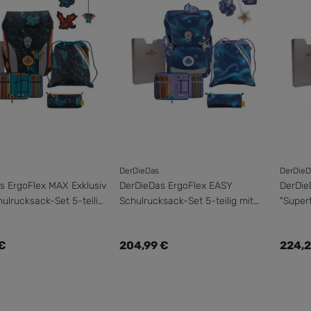
DerDieDas
DerDieD
s ErgoFlex MAX Exklusiv
DerDieDas ErgoFlex EASY
DerDie
ulrucksack-Set 5-teilig
Schulrucksack-Set 5-teilig mit
"Super
beutel
Sportbeutel
5-teili
er Preis:
Regulärer Preis:
Regul
 €
204,99 €
224,2