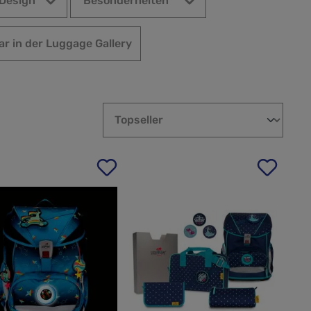
Design
Besonderheiten
ar in der Luggage Gallery
r in der Luggage Gallery