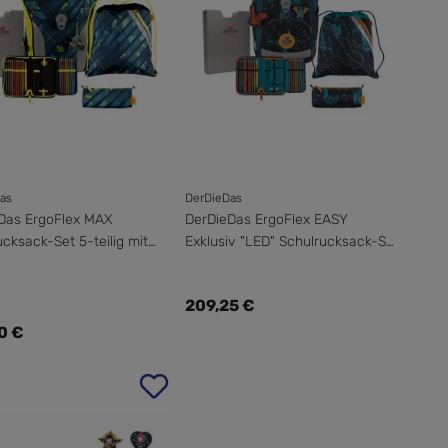
as
DerDieDas
Das ErgoFlex MAX
DerDieDas ErgoFlex EASY
cksack-Set 5-teilig mit
Exklusiv "LED" Schulrucksack-Set
eutel
5-teilig mit Sportbeutel
ärer Preis:
Regulärer Preis:
209,25 €
0 €