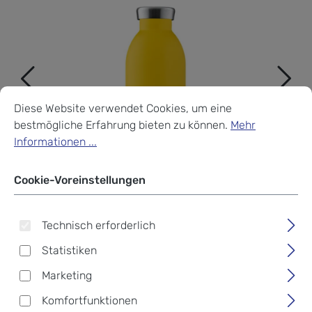
Cookie-Voreinstellungen
Diese Website verwendet Cookies, um eine bestmögliche Erf
Diese Website verwendet Cookies, um eine
bestmögliche Erfahrung bieten zu können.
Mehr
Informationen ...
Cookie-Voreinstellungen
Technisch erforderlich
Statistiken
Marketing
Komfortfunktionen
24Bottles® Clima Bottle