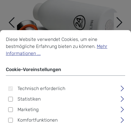
Cookie-Voreinstellungen
Diese Website verwendet Cookies, um eine bestmögliche Erf
Diese Website verwendet Cookies, um eine
bestmögliche Erfahrung bieten zu können.
Mehr
Informationen ...
Cookie-Voreinstellungen
Technisch erforderlich
Statistiken
Marketing
24Bottles® Clima Bottle
Komfortfunktionen
Basic 850ml Ice White