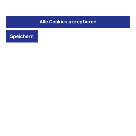
38,17 €
%
44,90 €
(14.99% gespart)
Alle Cookies akzeptieren
Preise inkl. MwSt. zzgl. Versandkosten
Speichern
*Farbe* auswählen
Design auswählen
Zum Merkzettel hinzufügen
Nicht mehr verfügbar
Produktmerkmale