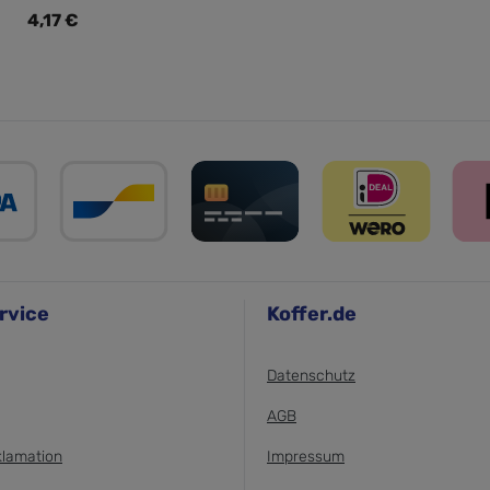
Regulärer Preis:
4,17 €
rvice
Koffer.de
Datenschutz
AGB
klamation
Impressum