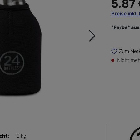
5,87
Preise inkl
*Farbe* au
Zum Merk
Nicht meh
cht:
0 kg