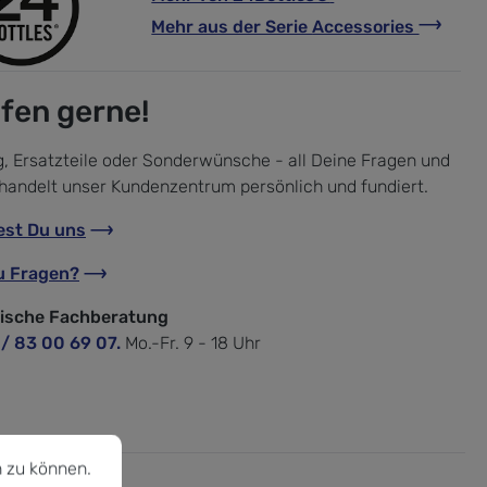
Mehr aus der Serie
Accessories
lfen gerne!
, Ersatzteile oder Sonderwünsche - all Deine Fragen und
handelt unser Kundenzentrum persönlich und fundiert.
est Du uns
u Fragen?
nische Fachberatung
 / 83 00 69 07.
Mo.-Fr. 9 - 18 Uhr
u können.
Mehr Informationen ...
 zu können.