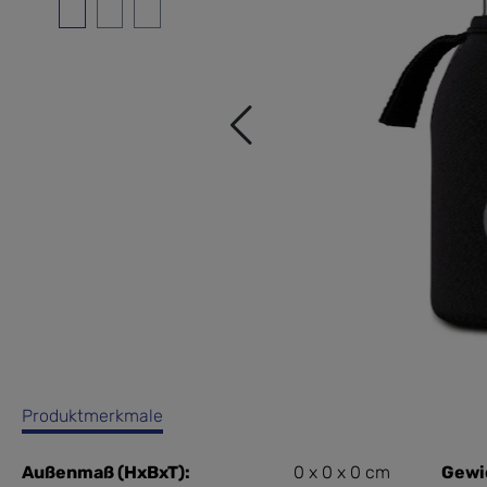
Produktmerkmale
Außenmaß (HxBxT):
0 x 0 x 0 cm
Gewi