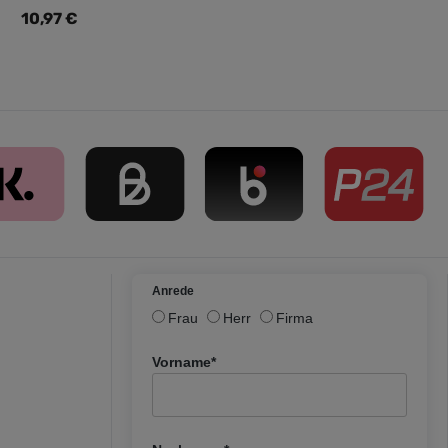
Regulärer Preis:
10,97 €
Anrede
Frau
Herr
Firma
Vorname*