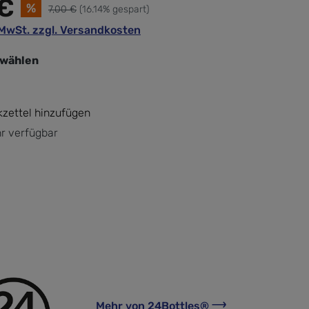
 €
%
7,00 €
(16.14% gespart)
. MwSt. zzgl. Versandkosten
swählen
zettel hinzufügen
r verfügbar
Mehr von
24Bottles®