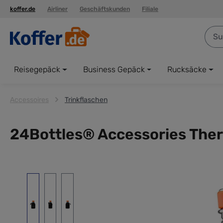
koffer.de
Airliner
Geschäftskunden
Filiale
springen
Zur Hauptnavigation springen
Reisegepäck
Business Gepäck
Rucksäcke
Accessoires
Trinkflaschen
24Bottles® Accessories The