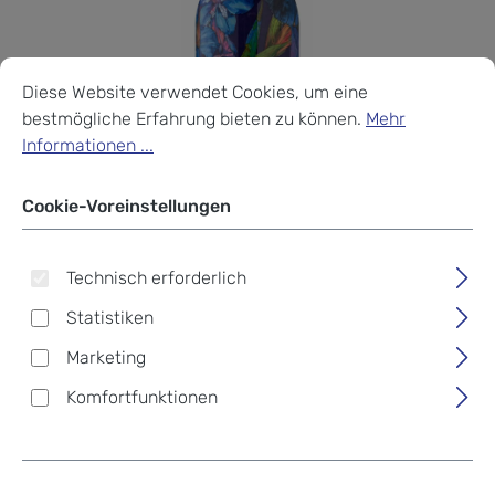
Cookie-Voreinstellungen
Diese Website verwendet Cookies, um eine bestmögliche Erf
Diese Website verwendet Cookies, um eine
bestmögliche Erfahrung bieten zu können.
Mehr
Informationen ...
Cookie-Voreinstellungen
Technisch erforderlich
Statistiken
Marketing
Komfortfunktionen
24Bottles® Urban Bottle
Iris 1000 ml