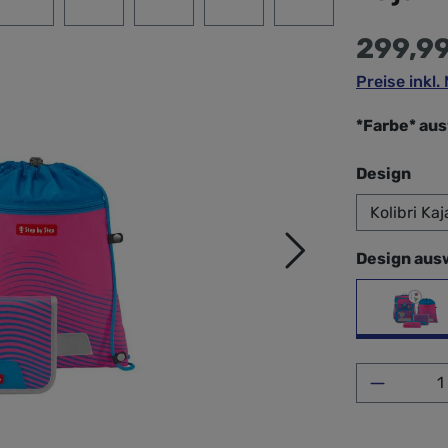
299,9
Preise inkl
*Farbe* au
aus
Design
Design aus
Koli
Produkt 