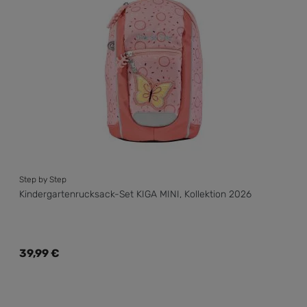
Step by Step
Kindergartenrucksack-Set KIGA MINI, Kollektion 2026
Regulärer Preis:
39,99 €