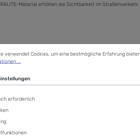
RALITE-Material erhöhen die Sichtbarkeit im Straßenverkehr.
stellungen
verwendet Cookies, um eine bestmögliche Erfahrung bieten z
te verwendet Cookies, um eine bestmögliche Erfahrung bieten
tionen ...
instellungen
ch erforderlich
iken
ing
r (EASY GROW SYSTEM)
tfunktionen