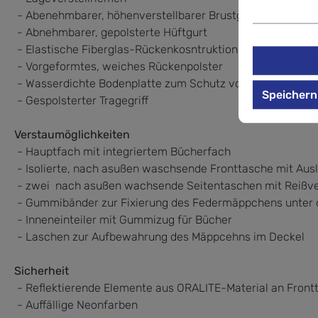
- Abenehmbarer, höhenverstellbarer Brustgurt
- Abnehmbarer, gepolsterte Hüftgurt
- Elastische Fiberglas-Rückenkosntruktion und ergonom
- Vorgeformtes, weiches Rückenpolster
- Wasserdichte Bodenplatte zum Schutz vor Schmutz und
Speichern
- Gespolsterter Tragegriff
Verstaumöglichkeiten
- Hauptfach mit integriertem Bücherfach
- Isolierte, nach asußen waschsende Fronttasche mit Aus
- zwei nach asußen wachsende Seitentaschen mit Reißve
- Gummibänder zur Fixierung des Federmäppchens unter
- Inneneinteiler mit Gummizug für Bücher
- Laschen zur Aufbewahrung des Mäppcehns im Deckel
Sicherheit
- Reflektierende Elemente aus ORALITE-Material an Front
- Auffällige Neonfarben