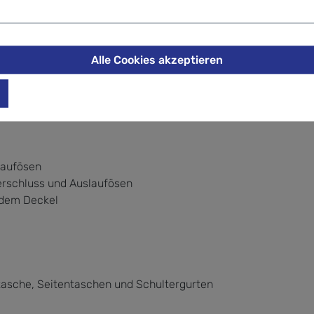
isch geschwungene, atmungsaktive Rückenpartie
Alle Cookies akzeptieren
 Nässe
laufösen
rschluss und Auslaufösen
 dem Deckel
tasche, Seitentaschen und Schultergurten