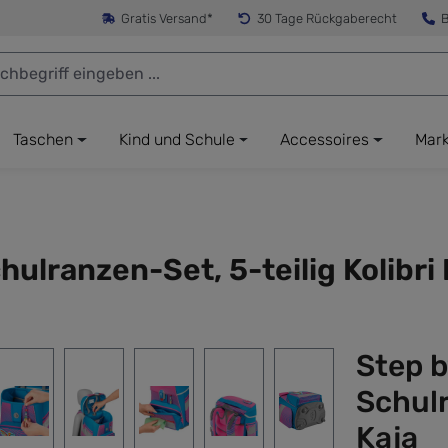
Gratis Versand*
30 Tage Rückgaberecht
B
Taschen
Kind und Schule
Accessoires
Mar
lranzen-Set, 5-teilig Kolibri 
Step 
Schulr
Kaja