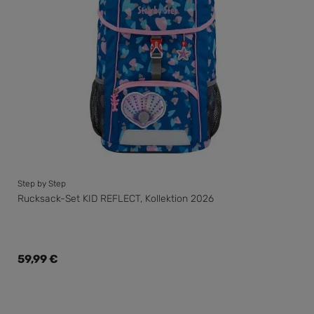
Step by Step
Rucksack-Set KID REFLECT, Kollektion 2026
Regulärer Preis:
59,99 €