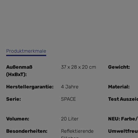
Produktmerkmale
Außenmaß
37 x 28 x 20 cm
Gewicht:
(HxBxT):
Herstellergarantie:
4 Jahre
Material:
Serie:
SPACE
Test Auszei
Volumen:
20 Liter
NEU: Farbe/
Besonderheiten:
Reflektierende
Umweltfreu