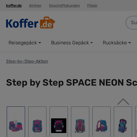
koffer.de
Airliner
Geschäftskunden
Filiale
springen
Zur Hauptnavigation springen
Reisegepäck
Business Gepäck
Rucksäcke
Step-by-Step-Aktion
Step by Step SPACE NEON Schu