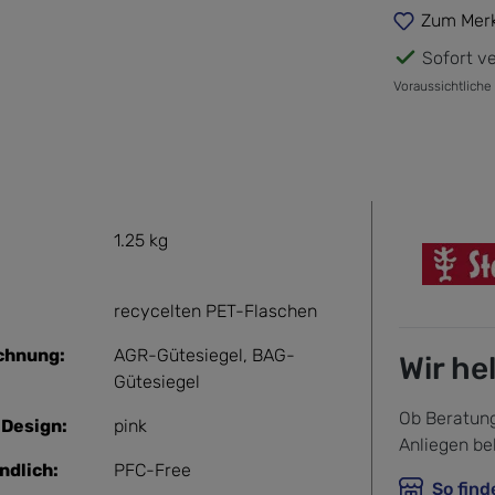
Zum Merk
Sofort ve
Voraussichtliche
1.25 kg
recycelten PET-Flaschen
chnung:
AGR-Gütesiegel, BAG-
Wir he
Gütesiegel
Ob Beratung
Design:
pink
Anliegen be
ndlich:
PFC-Free
So find