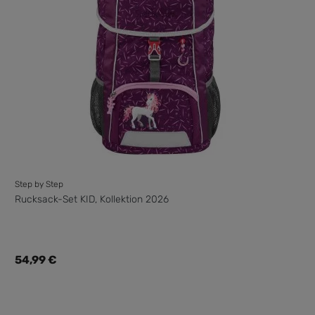
Step by Step
Rucksack-Set KID, Kollektion 2026
Regulärer Preis:
54,99 €