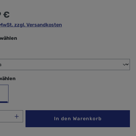
9 €
. MwSt. zzgl. Versandkosten
swählen
wählen
wählen
bri Kaja
Anzahl: Gib den gewünschten Wert ein ode
In den Warenkorb