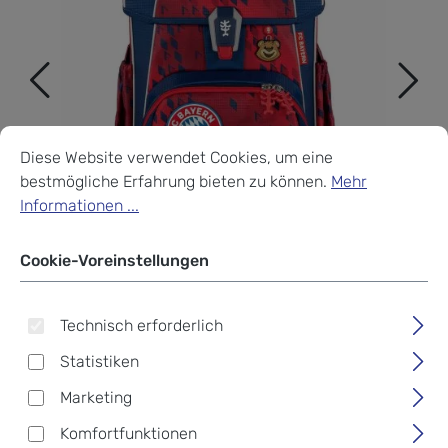
Cookie-Voreinstellungen
Diese Website verwendet Cookies, um eine bestmögliche Erf
Diese Website verwendet Cookies, um eine
bestmögliche Erfahrung bieten zu können.
Mehr
Informationen ...
Cookie-Voreinstellungen
Technisch erforderlich
Statistiken
Marketing
Step by Step CLOUD FC
Komfortfunktionen