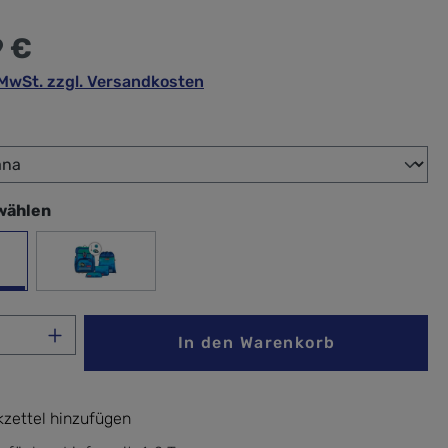
9 €
. MwSt. zzgl. Versandkosten
wählen
wählen
hin Lana
Space Craft Spike
Anzahl: Gib den gewünschten Wert ein ode
In den Warenkorb
zettel hinzufügen