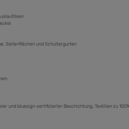
Auslaufösen
eckel
he, Seitenflächen und Schultergurten
emen
er und bluesign-zertifizierter Beschichtung, Textilien zu 10