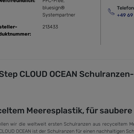
eltfreundlich:
PFC-Free
,
bluesign®
Telefo
Systempartner
+49 69
steller-
213433
duktnummer:
Step CLOUD OCEAN Schulranzen-Se
celtem Meeresplastik, für saubere
llen wir die weltweit ersten Schulranzen aus recyceltem Me
CLOUD OCEAN ist der Schulranzen für einen nachhaltigen Sch