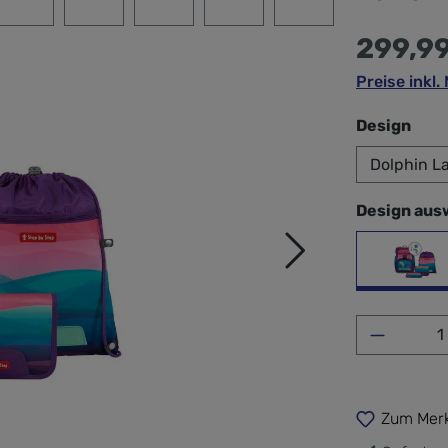
299,9
Preise inkl
aus
Design
Design aus
Dolp
Produkt 
Zum Merk