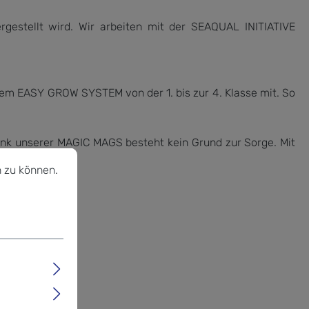
estellt wird. Wir arbeiten mit der SEAQUAL INITIATIVE
dem EASY GROW SYSTEM von der 1. bis zur 4. Klasse mit. So
ank unserer MAGIC MAGS besteht kein Grund zur Sorge. Mit
u können.
Mehr Informationen ...
n.
 zu können.