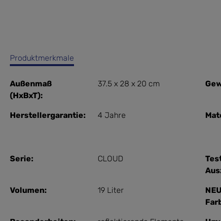
Produktmerkmale
Außenmaß
37.5 x 28 x 20 cm
Gew
(HxBxT):
Herstellergarantie:
4 Jahre
Mate
Serie:
CLOUD
Tes
Aus
Volumen:
19 Liter
NEU
Far