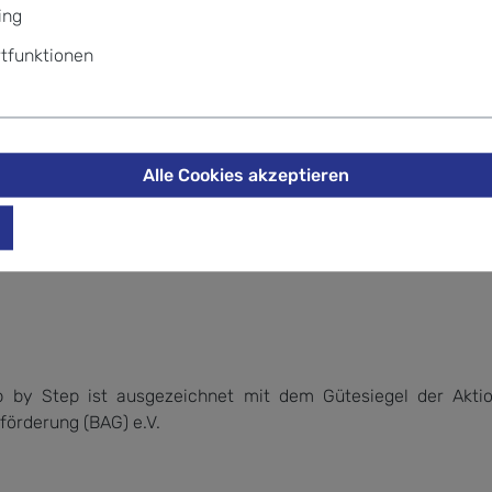
ing
tfunktionen
Alle Cookies akzeptieren
r (EASY GROW SYSTEM)
by Step ist ausgezeichnet mit dem Gütesiegel der Akti
örderung (BAG) e.V.