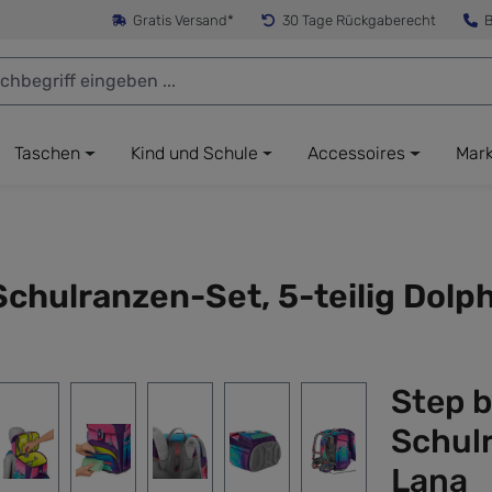
Gratis Versand*
30 Tage Rückgaberecht
B
Taschen
Kind und Schule
Accessoires
Mar
hulranzen-Set, 5-teilig Dolph
Step 
Schulr
Lana