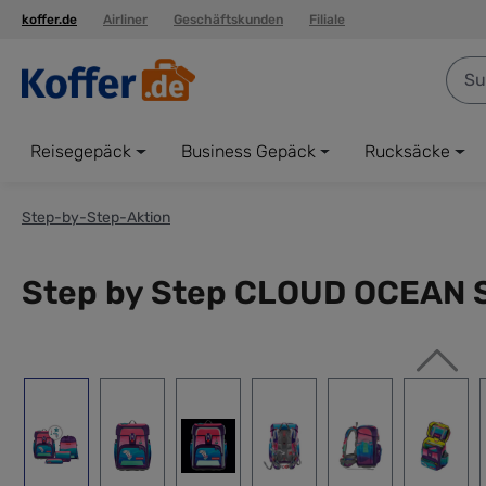
koffer.de
Airliner
Geschäftskunden
Filiale
springen
Zur Hauptnavigation springen
Reisegepäck
Business Gepäck
Rucksäcke
Step-by-Step-Aktion
Step by Step CLOUD OCEAN Sc