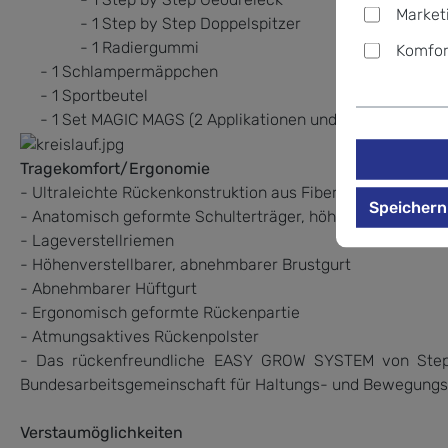
Market
- 1 Step by Step Doppelspitzer
- 1 Radiergummi
Komfor
- 1 Schlampermäppchen
- 1 Sportbeutel
- 1 Set MAGIC MAGS (2 Applikationen und 1 Anhänger)
Tragekomfort/Ergonomie
- Ultraleichte Rückenkonstruktion aus Fiberglas
Speichern
- Anatomisch geformte Schulterträger, höhenverstellba
- Lageverstellriemen
- Höhenverstellbarer, abnehmbarer Brustgurt
- Abnehmbarer Hüftgurt
- Ergonomisch geformte Rückenpartie
- Atmungsaktives Rückenpolster
- Das rückenfreundliche EASY GROW SYSTEM von Step 
Bundesarbeitsgemeinschaft für Haltungs- und Bewegungsf
Verstaumöglichkeiten