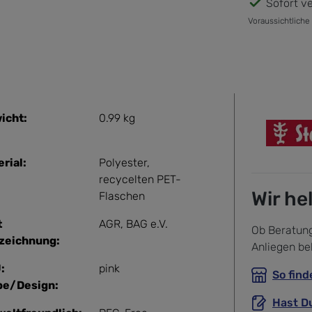
Sofort ve
Voraussichtliche
icht:
0.99 kg
rial:
Polyester
,
recycelten PET-
Wir he
Flaschen
t
AGR
, BAG e.V.
Ob Beratung
zeichnung:
Anliegen be
:
pink
So find
be/Design:
Hast D