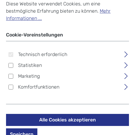
Diese Website verwendet Cookies, um eine
bestmögliche Erfahrung bieten zu können.
Mehr
Informationen ...
Cookie-Voreinstellungen
Step by Step
satch
Step by Step
satch Schulzubehör
Technisch erforderlich
Schulzubehör
Regenschutz
Regen-/Sicherheitshülle
Statistiken
für Schulranzen
Regulärer Preis:
Regulärer Preis:
9,99 €
14,99 €
Marketing
Komfortfunktionen
Alle Cookies akzeptieren
Speichern