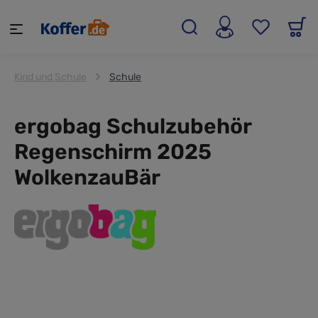
alt springen
Kind und Schule
Schule
ergobag Schulzubehör
Regenschirm 2025
WolkenzauBär