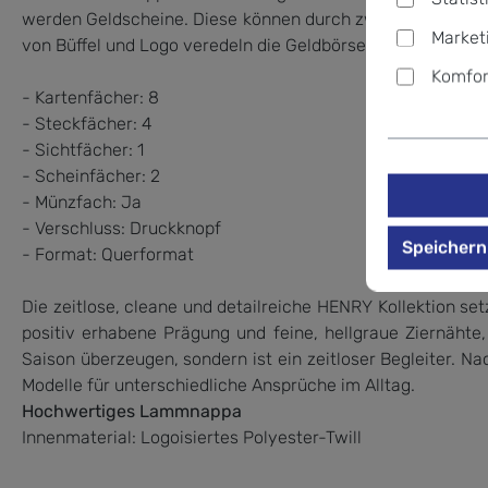
werden Geldscheine. Diese können durch zwei separate Ge
Market
von Büffel und Logo veredeln die Geldbörse zum Maximum
Komfor
- Kartenfächer: 8
- Steckfächer: 4
- Sichtfächer: 1
- Scheinfächer: 2
- Münzfach: Ja
- Verschluss: Druckknopf
Speichern
- Format: Querformat
Die zeitlose, cleane und detailreiche HENRY Kollektion s
positiv erhabene Prägung und feine, hellgraue Ziernäht
Saison überzeugen, sondern ist ein zeitloser Begleiter. N
Modelle für unterschiedliche Ansprüche im Alltag.
Hochwertiges Lammnappa
Innenmaterial: Logoisiertes Polyester-Twill