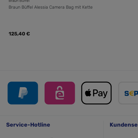
Braun Büffel
Braun Büffel Alessia Camera Bag mit Kette
Regulärer Preis:
125,40 €
Service-Hotline
Kundense