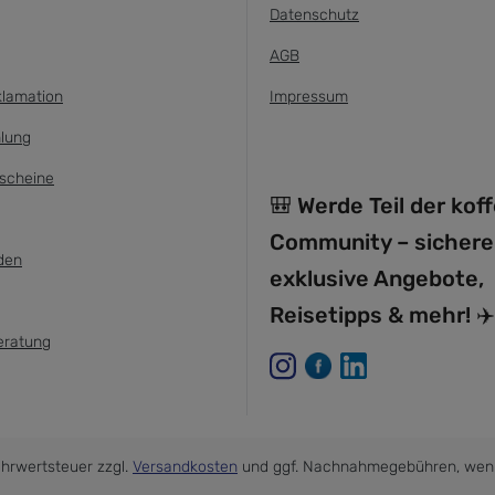
Datenschutz
AGB
klamation
Impressum
lung
scheine
🎒 Werde Teil der kof
Community – sichere
den
exklusive Angebote,
Reisetipps & mehr! ✈️
eratung
Mehrwertsteuer zzgl.
Versandkosten
und ggf. Nachnahmegebühren, wenn