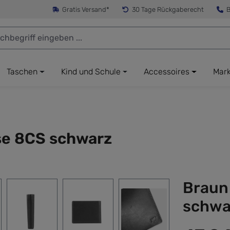
Gratis Versand*
30 Tage Rückgaberecht
B
Taschen
Kind und Schule
Accessoires
Mar
se 8CS schwarz
Braun
schwa