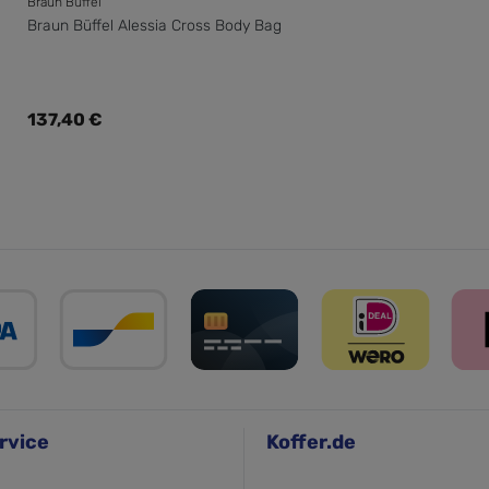
Braun Büffel
Braun Büffel Alessia Cross Body Bag
Regulärer Preis:
137,40 €
rvice
Koffer.de