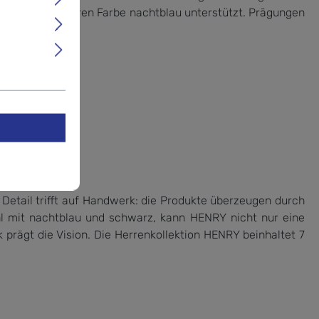
d von der äußeren Farbe nachtblau unterstützt. Prägungen
Detail trifft auf Handwerk: die Produkte überzeugen durch
hl mit nachtblau und schwarz, kann HENRY nicht nur eine
 prägt die Vision. Die Herrenkollektion HENRY beinhaltet 7