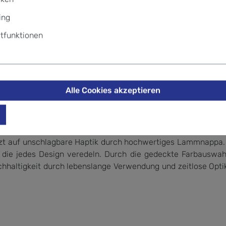
ldschein-Fächer aufgeteilt werden. Das schlichte Design wir
ing
.
tfunktionen
Alle Cookies akzeptieren
etzt auf unschlagbare Haptik durch hochwertiges Lammnappa. 
e, die jedes Design veredeln. Durch die gedeckte Farbauswa
achhaltigkeit durch lebenslange Verwendung und zeitlose Optik