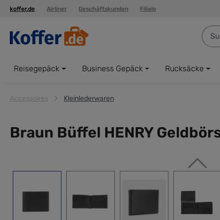
koffer.de
Airliner
Geschäftskunden
Filiale
springen
Zur Hauptnavigation springen
Reisegepäck
Business Gepäck
Rucksäcke
Accessoires
Kleinlederwaren
Braun Büffel HENRY Geldbör