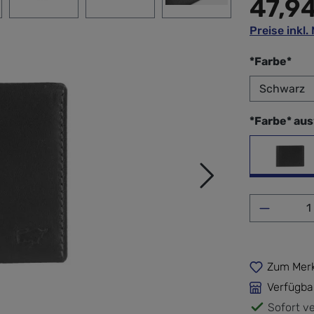
47,9
Preise inkl
aus
*Farbe*
*Farbe* au
sch
Produkt 
Zum Merk
Verfügba
Sofort ve