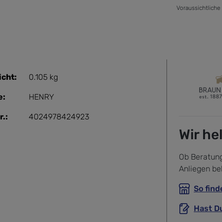
Voraussichtliche
cht:
0.105 kg
e:
HENRY
r.:
4024978424923
Wir he
Ob Beratung
Anliegen be
So find
Hast D