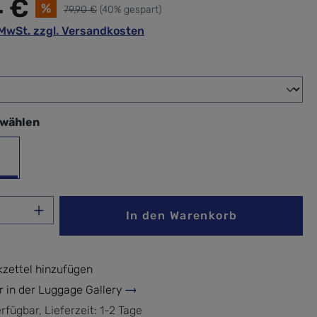
4 €
%
79,90 €
(40% gespart)
. MwSt. zzgl. Versandkosten
wählen
swählen
warz
Anzahl: Gib den gewünschten Wert ein ode
In den Warenkorb
zettel hinzufügen
r in der Luggage Gallery
rfügbar, Lieferzeit: 1-2 Tage