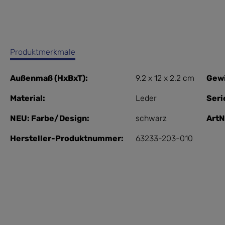
Produktmerkmale
Außenmaß (HxBxT):
9.2 x 12 x 2.2 cm
Gewi
Material:
Leder
Seri
NEU: Farbe/Design:
schwarz
ArtN
Hersteller-Produktnummer:
63233-203-010