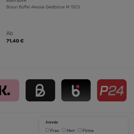
Braun Büffel
Braun Büffel Alessia Geldbörse M 15CS
Regulärer Preis:
Ab
71,40 €
Anrede
Frau
Herr
Firma