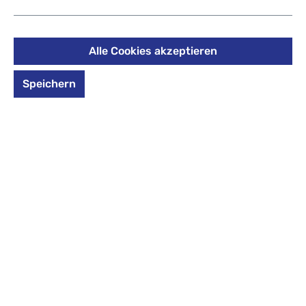
Umhängetasche S 12071
schwarz
Alle Cookies akzeptieren
199,00 €
Speichern
Preise inkl. MwSt. zzgl. Versandkosten
auswählen
*Farbe*
*Farbe* auswählen
navy
schwarz
Produkt Anzahl: Gib den gewünschten Wert 
In den Warenkorb