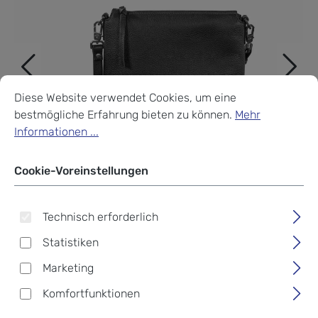
Cookie-Voreinstellungen
Diese Website verwendet Cookies, um eine bestmögliche Erf
Diese Website verwendet Cookies, um eine
bestmögliche Erfahrung bieten zu können.
Mehr
Informationen ...
Cookie-Voreinstellungen
Technisch erforderlich
Statistiken
Marketing
Komfortfunktionen
Braun Büffel Hanna