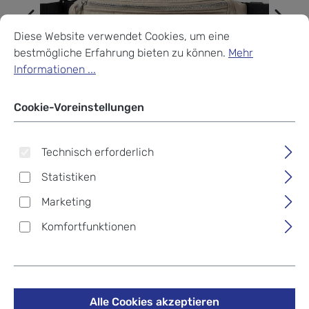
Cookie-Voreinstellungen
Diese Website verwendet Cookies, um eine bestmögliche Erf
Diese Website verwendet Cookies, um eine
bestmögliche Erfahrung bieten zu können.
Mehr
Informationen ...
Cookie-Voreinstellungen
Technisch erforderlich
Statistiken
Marketing
Komfortfunktionen
Wouf Quilted Collection
Waist Bag Glossy Air
Alle Cookies akzeptieren