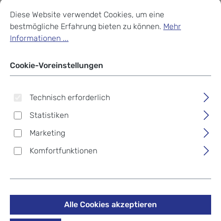
Cookie-Voreinstellungen
Diese Website verwendet Cookies, um eine bestmögliche Erf
Diese Website verwendet Cookies, um eine
bestmögliche Erfahrung bieten zu können.
Mehr
Informationen ...
Cookie-Voreinstellungen
Technisch erforderlich
Statistiken
Marketing
Komfortfunktionen
Wouf Accessories Small
Makeup Bag Alicia
Alle Cookies akzeptieren