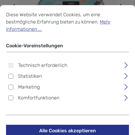
Cookie-Voreinstellungen
Diese Website verwendet Cookies, um eine bestmögliche Erf
Diese Website verwendet Cookies, um eine
bestmögliche Erfahrung bieten zu können.
Mehr
Informationen ...
Cookie-Voreinstellungen
Technisch erforderlich
Statistiken
Marketing
Komfortfunktionen
Wouf Accessories Small
Makeup Bag Swimmers
Alle Cookies akzeptieren