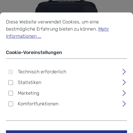
Cookie-Voreinstellungen
Diese Website verwendet Cookies, um eine bestmögliche Erf
Diese Website verwendet Cookies, um eine
bestmögliche Erfahrung bieten zu können.
Mehr
Informationen ...
Cookie-Voreinstellungen
Technisch erforderlich
Statistiken
Marketing
Komfortfunktionen
Samsonite Respark
Toilet Kit