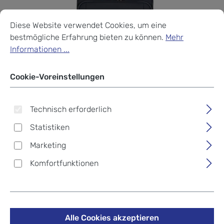
Cookie-Voreinstellungen
Diese Website verwendet Cookies, um eine bestmögliche Erf
Diese Website verwendet Cookies, um eine
bestmögliche Erfahrung bieten zu können.
Mehr
Informationen ...
Cookie-Voreinstellungen
Technisch erforderlich
Statistiken
Marketing
Komfortfunktionen
Samsonite Airea Trolley mit
4 Rollen 67cm erweiterbar
Alle Cookies akzeptieren