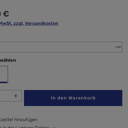
0 €
. MwSt. zzgl. Versandkosten
wählen
swählen
warz
Anzahl: Gib den gewünschten Wert ein ode
In den Warenkorb
zettel hinzufügen
r in der Luggage Gallery