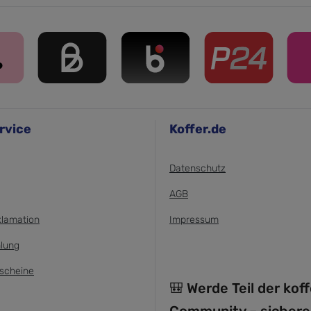
rvice
Koffer.de
Datenschutz
AGB
klamation
Impressum
lung
scheine
🎒 Werde Teil der kof