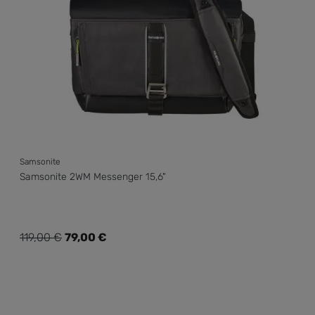
Samsonite
Samsonite 2WM Messenger 15,6"
Verkaufspreis:
119,00 €
79,00 €
Regulärer Preis: