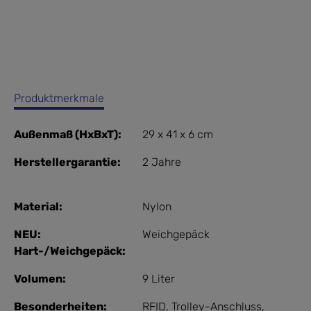
Produktmerkmale
Außenmaß (HxBxT):
29 x 41 x 6 cm
Herstellergarantie:
2 Jahre
Material:
Nylon
NEU:
Weichgepäck
Hart-/Weichgepäck:
Volumen:
9 Liter
Besonderheiten:
RFID
, Trolley-Anschluss
,