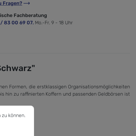
u Fragen?
nische Fachberatung
 / 83 00 69 07.
Mo.-Fr. 9 - 18 Uhr
Schwarz"
rnen Formen, die erstklassigen Organisationsmöglichkeiten
 hin zu raffinierten Koffern und passenden Geldbörsen ist
u können.
Mehr Informationen ...
 zu können.