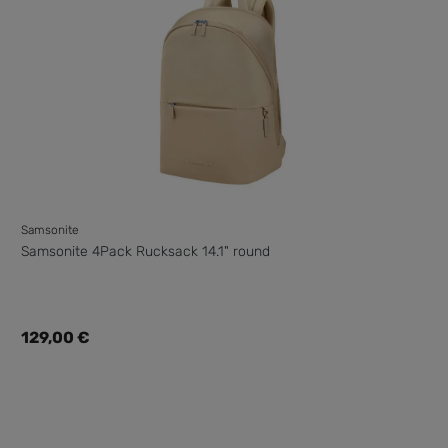
Samsonite
Samsonite 4Pack Rucksack 14.1" round
Regulärer Preis:
129,00 €