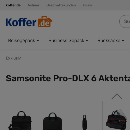
koffer.de
Airliner
Geschäftskunden
Filiale
springen
Zur Hauptnavigation springen
Reisegepäck
Business Gepäck
Rucksäcke
Exklusiv
Samsonite Pro-DLX 6 Aktent