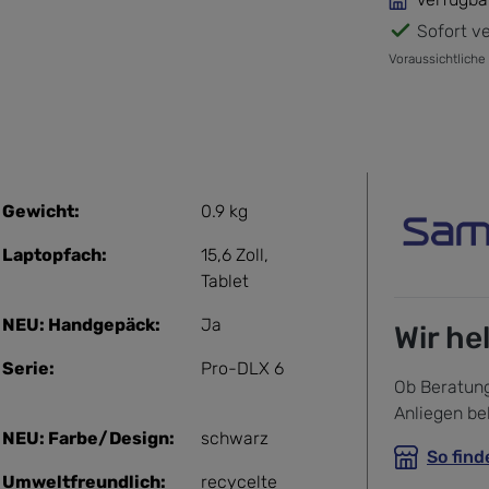
Sofort ve
Voraussichtliche
Gewicht:
0.9 kg
Laptopfach:
15,6 Zoll
,
Tablet
NEU: Handgepäck:
Ja
Wir he
Serie:
Pro-DLX 6
Ob Beratung
Anliegen be
NEU: Farbe/Design:
schwarz
So find
Umweltfreundlich:
recycelte