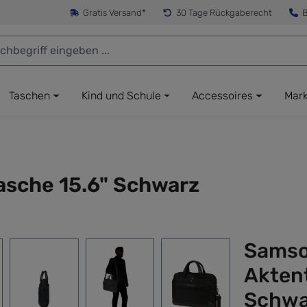
Gratis Versand*
30 Tage Rückgaberecht
B
Taschen
Kind und Schule
Accessoires
Mar
asche 15.6" Schwarz
Samso
Akten
Schwa