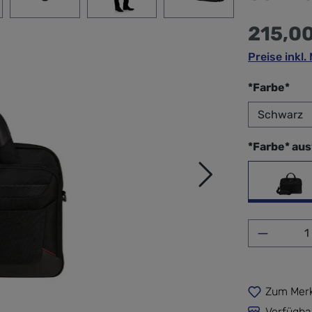
215,0
Preise inkl
aus
*Farbe*
*Farbe* au
sch
Produkt 
Zum Merk
Verfügba