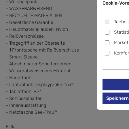
- Weichgepäck
Cookie-Vore
- WASSERABWEISEND
- RECYCELTE MATERIALIEN
Technis
- Gesetzliche Garantie
- Hauptmaterial außen: Nylon
Statist
- Reißverschlüsse
Market
- Tragegriff an der Oberseite
- 1 Fronttasche mit Reißverschluss
Komfor
- Smart Sleeve
- Abnehmbarer Schulterriemen
- Wasserabweisendes Material
- Hauptfach
- Laptopfach Displaygröße: 15.6"
- Tabletfach: 9.7"
Speichern
- Schlüsselhalter
- Innenausstattung
- Netztasche See-Thru™
RFID