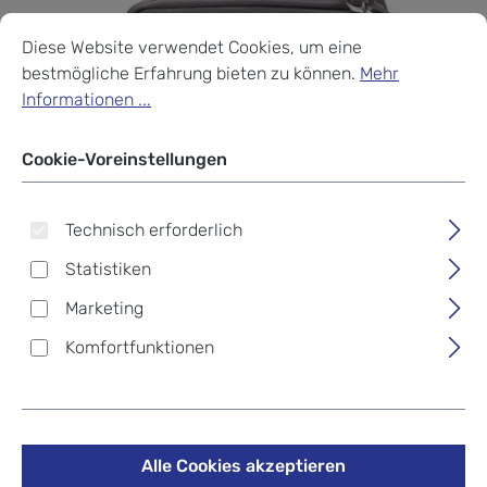
Cookie-Voreinstellungen
Diese Website verwendet Cookies, um eine bestmögliche Erf
Diese Website verwendet Cookies, um eine
bestmögliche Erfahrung bieten zu können.
Mehr
Informationen ...
Cookie-Voreinstellungen
Technisch erforderlich
Statistiken
Marketing
Komfortfunktionen
Samsonite Karissa 2.0
Alle Cookies akzeptieren
Schultertasche XS Eco Dark