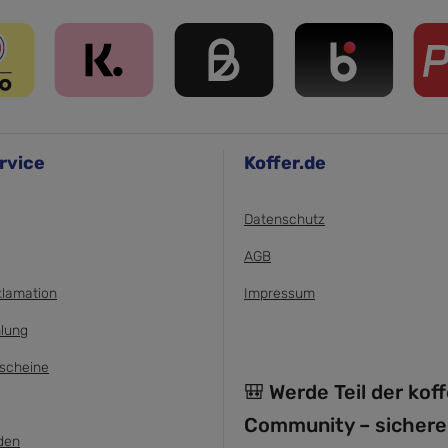
rvice
Koffer.de
Datenschutz
AGB
klamation
Impressum
lung
scheine
🎒 Werde Teil der kof
Community – sichere
den