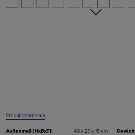
Produktmerkmale
Außenmaß (HxBxT):
40 x 29 x 18 cm
Gewich