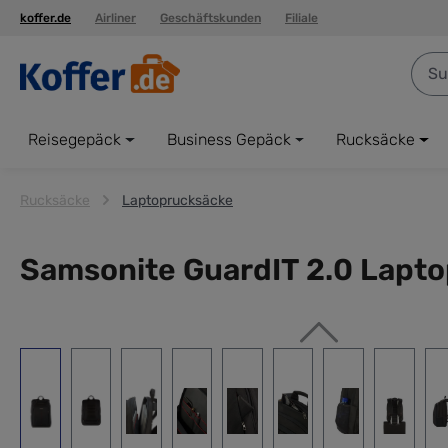
koffer.de
Airliner
Geschäftskunden
Filiale
springen
Zur Hauptnavigation springen
Reisegepäck
Business Gepäck
Rucksäcke
Rucksäcke
Laptoprucksäcke
Samsonite GuardIT 2.0 Lapto