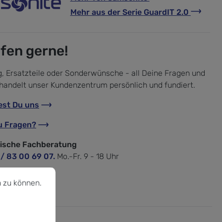
Mehr aus der Serie
GuardIT 2.0
lfen gerne!
, Ersatzteile oder Sonderwünsche - all Deine Fragen und
handelt unser Kundenzentrum persönlich und fundiert.
est Du uns
u Fragen?
nische Fachberatung
 / 83 00 69 07.
Mo.-Fr. 9 - 18 Uhr
u können.
Mehr Informationen ...
 zu können.