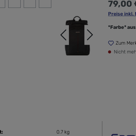
79,00 
Preise inkl
*Farbe* au
Zum Merk
Nicht meh
t:
0.7 kg