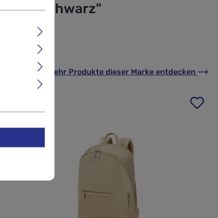
 14,1" Schwarz"
Mehr Produkte
dieser Marke
entdecken