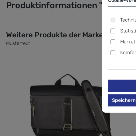
Produktinformationen "Samsoni
Technis
Statist
Weitere Produkte der Marke
Market
Mustertext
Komfor
Produktgalerie überspringen
Speichern