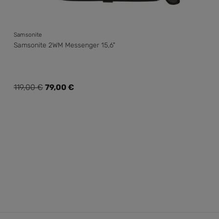
Samsonite
Samsonite 2WM Messenger 15,6"
Verkaufspreis:
119,00 €
79,00 €
Regulärer Preis: