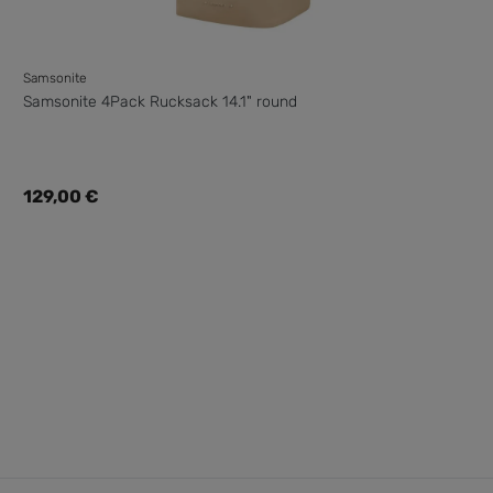
Samsonite
Samsonite 4Pack Rucksack 14.1" round
Regulärer Preis:
129,00 €