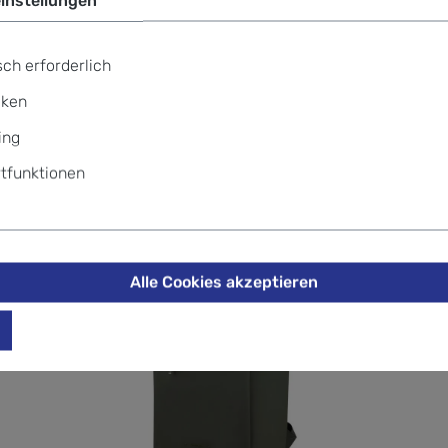
te GuardIT 2.0 Laptop Rucksack S
ch erforderlich
iken
ing
tfunktionen
Alle Cookies akzeptieren