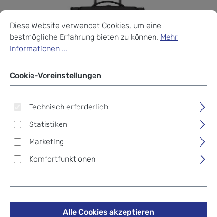
Cookie-Voreinstellungen
Diese Website verwendet Cookies, um eine bestmögliche Erf
Diese Website verwendet Cookies, um eine
bestmögliche Erfahrung bieten zu können.
Mehr
Informationen ...
Cookie-Voreinstellungen
Technisch erforderlich
Statistiken
Marketing
Komfortfunktionen
Samsonite Airea Trolley S
mit 2 Rollen Toppocket
Alle Cookies akzeptieren