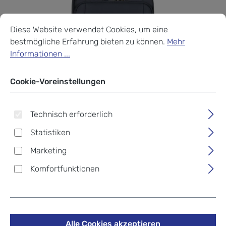
Cookie-Voreinstellungen
Diese Website verwendet Cookies, um eine bestmögliche Erf
Diese Website verwendet Cookies, um eine
bestmögliche Erfahrung bieten zu können.
Mehr
Informationen ...
Cookie-Voreinstellungen
Technisch erforderlich
Statistiken
Marketing
Komfortfunktionen
Samsonite Airea Trolley mit
4 Rollen 55cm EXP (L 35cm)
Alle Cookies akzeptieren