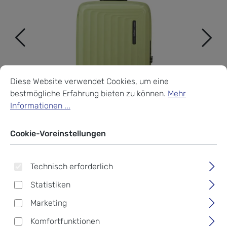
Cookie-Voreinstellungen
Diese Website verwendet Cookies, um eine bestmögliche Erf
Diese Website verwendet Cookies, um eine
bestmögliche Erfahrung bieten zu können.
Mehr
Informationen ...
Cookie-Voreinstellungen
Technisch erforderlich
Statistiken
Samsonite Nuon
Marketing
Trolley mit 4 Rollen
Dieser
Komfortfunktionen
Exklusiv-