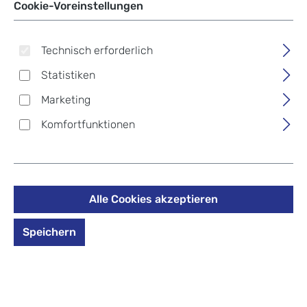
Cookie-Voreinstellungen
Schulranzen-Set, 4-teilig
Pretty
Technisch erforderlich
Statistiken
249,00 €
Marketing
Preise inkl. MwSt. zzgl. Versandkosten
Komfortfunktionen
auswählen
*Farbe*
*Farbe* auswählen
Alle Cookies akzeptieren
Speichern
Libelle
Pretty
Produkt Anzahl: Gib den gewünschten Wert 
In den Warenkorb