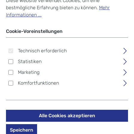
Diese Website verwendet Cookies, um eine
bestmögliche Erfahrung bieten zu können.
Mehr
Informationen ...
Cookie-Voreinstellungen
Technisch erforderlich
Statistiken
Marketing
Komfortfunktionen
Alle Cookies akzeptieren
McNeill Schulzubehör flache
Speichern
Lunchbox Mädchen