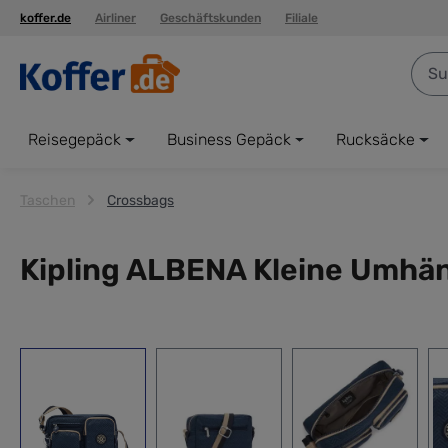
koffer.de
Airliner
Geschäftskunden
Filiale
springen
Zur Hauptnavigation springen
Reisegepäck
Business Gepäck
Rucksäcke
Taschen
Crossbags
Kipling ALBENA Kleine Umhä