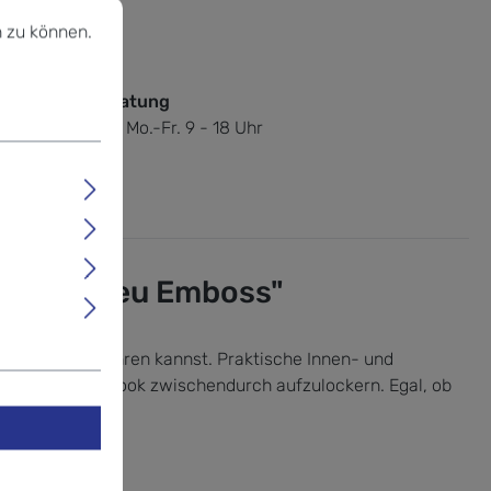
u können.
Mehr Informationen ...
est Du uns
 zu können.
u Fragen?
nische Fachberatung
 / 83 00 69 07.
Mo.-Fr. 9 - 18 Uhr
dless Bleu Emboss"
perfekt aufbewahren kannst. Praktische Innen- und
eal, um deinen Look zwischendurch aufzulockern. Egal, ob
gstasche.