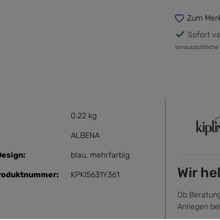
Zum Merk
Sofort ve
Voraussichtliche
0.22 kg
ALBENA
esign:
blau
, mehrfarbig
Wir he
Produktnummer:
KPKI5631Y361
Ob Beratung
Anliegen be