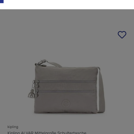
kipling
Kipling ALVAR Mittelgroße Schultertasche