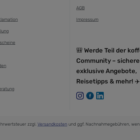
AGB
klamation
Impressum
lung
scheine
🎒 Werde Teil der kof
Community – sichere
den
exklusive Angebote,
Reisetipps & mehr! ✈️
eratung
Mehrwertsteuer zzgl.
Versandkosten
und ggf. Nachnahmegebühren, wenn