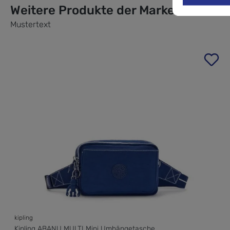
Weitere Produkte der Marke
Mustertext
Produktgalerie überspringen
kipling
Kipling ABANU MULTI Mini Umhängetasche