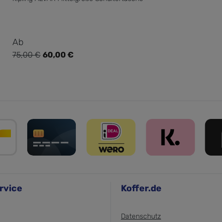
Verkaufspreis:
Ab
75,00 €
60,00 €
Regulärer Preis:
rvice
Koffer.de
Datenschutz