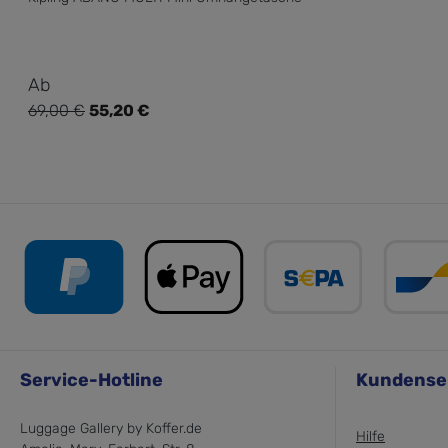
Verkaufspreis:
Ab
69,00 €
55,20 €
Regulärer Preis:
Service-Hotline
Kundense
Luggage Gallery by Koffer.de
Hilfe