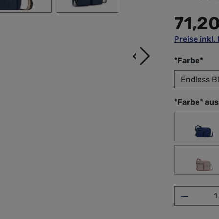
71,2
Preise inkl
aus
*Farbe*
*Farbe* au
Admi
Pin
Produkt 