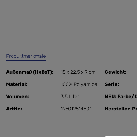
Produktmerkmale
Außenmaß (HxBxT):
15 x 22.5 x 9 cm
Gewicht:
Material:
100% Polyamide
Serie:
Volumen:
3,5 Liter
NEU: Farbe/D
ArtNr.:
196012514601
Hersteller-