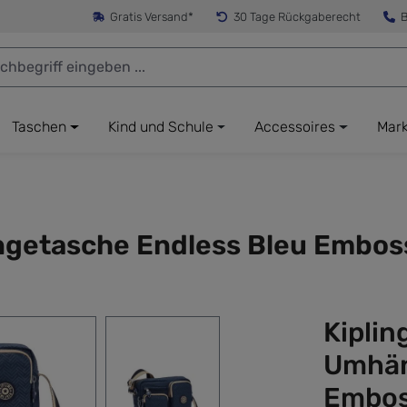
Gratis Versand*
30 Tage Rückgaberecht
B
Taschen
Kind und Schule
Accessoires
Mar
ngetasche Endless Bleu Embos
Kiplin
Umhän
Embo