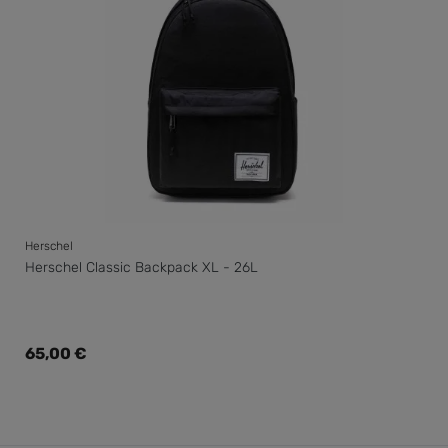
Herschel
Herschel Classic Backpack XL - 26L
Regulärer Preis:
65,00 €