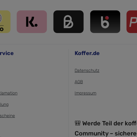
rvice
Koffer.de
Datenschutz
AGB
klamation
Impressum
lung
scheine
🎒 Werde Teil der kof
Community – sichere