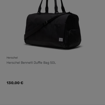
Herschel
Herschel Bennett Duffle Bag 50L
Regulärer Preis:
130,00 €