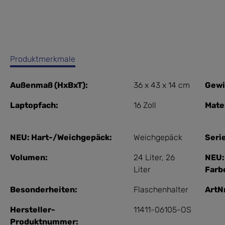
Produktmerkmale
Außenmaß (HxBxT):
36 x 43 x 14 cm
Gewi
Laptopfach:
16 Zoll
Mater
NEU: Hart-/Weichgepäck:
Weichgepäck
Serie
Volumen:
24 Liter
, 26
NEU:
Liter
Farb
Besonderheiten:
Flaschenhalter
ArtNr
Hersteller-
11411-06105-OS
Produktnummer: