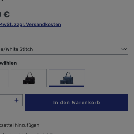
0 €
. MwSt. zzgl. Versandkosten
wählen
swählen
 Rose
Black
Blue Mirage/White Stitch
Anzahl: Gib den gewünschten Wert ein ode
In den Warenkorb
zettel hinzufügen