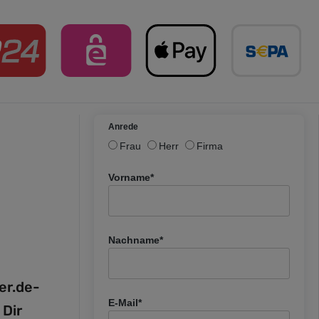
Anrede
Frau
Herr
Firma
Vorname*
Nachname*
fer.de-
E-Mail*
 Dir