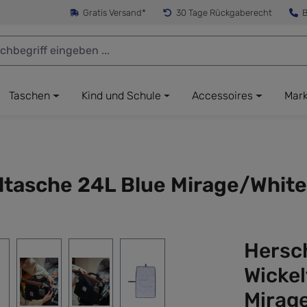
Gratis Versand*
30 Tage Rückgaberecht
B
Taschen
Kind und Schule
Accessoires
Mar
ltasche 24L Blue Mirage/White
Hersch
Wicke
Mirage