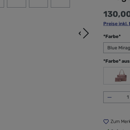
130,0
Preise inkl
aus
*Farbe*
*Farbe* au
Ash
Produkt 
Zum Merk