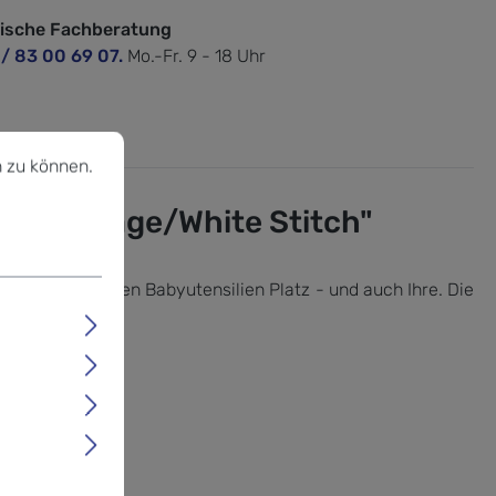
nische Fachberatung
 / 83 00 69 07.
Mo.-Fr. 9 - 18 Uhr
u können.
Mehr Informationen ...
 zu können.
Blue Mirage/White Stitch"
n alle wichtigen Babyutensilien Platz - und auch Ihre. Die
tern.