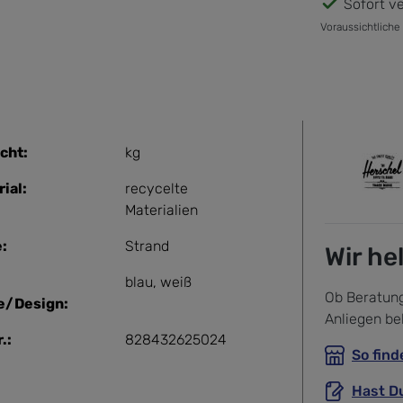
Sofort ve
Voraussichtliche
cht:
kg
ial:
recycelte
Materialien
:
Strand
Wir he
blau
, weiß
Ob Beratung
e/Design:
Anliegen be
.:
828432625024
So find
Hast D