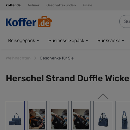
koffer.de
Airliner
Geschäftskunden
Filiale
springen
Zur Hauptnavigation springen
Reisegepäck
Business Gepäck
Rucksäcke
Weihnachten
Geschenke für Sie
Herschel Strand Duffle Wicke