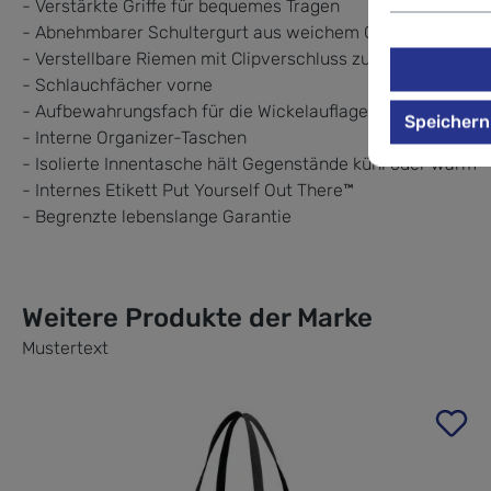
- Verstärkte Griffe für bequemes Tragen
- Abnehmbarer Schultergurt aus weichem Gurtband mit E
- Verstellbare Riemen mit Clipverschluss zum Befestigen
- Schlauchfächer vorne
- Aufbewahrungsfach für die Wickelauflage
Speichern
- Interne Organizer-Taschen
- Isolierte Innentasche hält Gegenstände kühl oder warm
- Internes Etikett Put Yourself Out There™
- Begrenzte lebenslange Garantie
Weitere Produkte der Marke
Mustertext
Produktgalerie überspringen