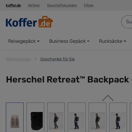
koffer.de
Airliner
Geschäftskunden
Filiale
springen
Zur Hauptnavigation springen
Reisegepäck
Business Gepäck
Rucksäcke
Weihnachten
Geschenke für Sie
Herschel Retreat™ Backpack 