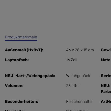
Produktmerkmale
Außenmaß (HxBxT):
46 x 28 x 15 cm
Gewi
Laptopfach:
16 Zoll
Mater
NEU: Hart-/Weichgepäck:
Weichgepäck
Serie
Volumen:
23 Liter
NEU:
Farb
Besonderheiten:
Flaschenhalter
ArtNr