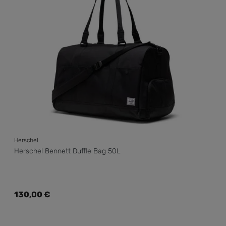
Herschel
Herschel Bennett Duffle Bag 50L
Regulärer Preis:
130,00 €