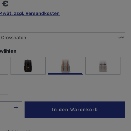
 €
. MwSt. zzgl. Versandkosten
wählen
swählen
 Rose
Black
Light Grey Crosshatch
Moonbeam
vana
Anzahl: Gib den gewünschten Wert ein ode
In den Warenkorb