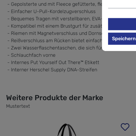
- Gepolsterte und mit Fleece gefütterte, flexible Hülle für 
- Einfacher U-Pull-Kordelzugverschluss
- Bequemes Tragen mit verstellbaren, EVA-gepolsterten S
- Kompatibel mit einem Brustgurt für zusätzlichen Halt
- Riemen mit Magnetverschluss und Dornschließen aus Me
Speichern
- Reißverschluss am Rücken bietet einfachen Zugang
- Zwei Wasserflaschentaschen, die sich für unterschiedli
- Schlauchfach vorne
- Internes Put Yourself Out There™ Etikett
- Interner Herschel Supply DNA-Streifen
Weitere Produkte der Marke
Mustertext
Produktgalerie überspringen