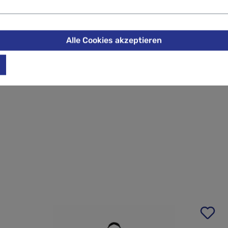
einen 15"/16" Laptop
chultergurten
Alle Cookies akzeptieren
tall
che Größen erweitern lassen