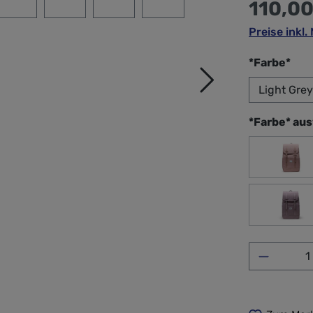
110,00
Preise inkl
aus
*Farbe*
*Farbe* au
Ash
Nir
Produkt 