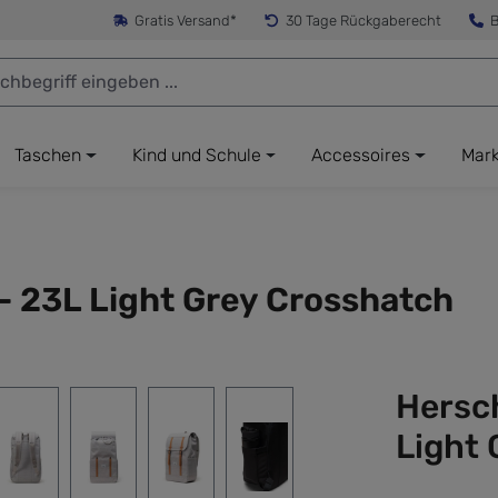
Gratis Versand*
30 Tage Rückgaberecht
B
Taschen
Kind und Schule
Accessoires
Mar
- 23L Light Grey Crosshatch
Hersc
Light