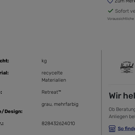
Zum Merk
Sofort ve
Voraussichtliche
cht:
kg
ial:
recycelte
Materialien
:
Retreat™
Wir he
grau
, mehrfarbig
Ob Beratung
e/Design:
Anliegen be
.:
828432624010
So find