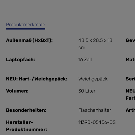
Produktmerkmale
Außenmaß (HxBxT):
48.5 x 28.5 x 18
Gew
cm
Laptopfach:
16 Zoll
Mat
NEU: Hart-/Weichgepäck:
Weichgepäck
Ser
Volumen:
30 Liter
NEU
Far
Besonderheiten:
Flaschenhalter
ArtN
Hersteller-
11390-05456-OS
Produktnummer: