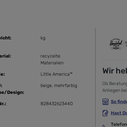
icht:
kg
erial:
recycelte
Materialien
Wir he
ie:
Little America™
Ob Beratung
:
beige
, mehrfarbig
Anliegen be
be/Design:
So find
r.:
828432623440
Hast D
Telefo