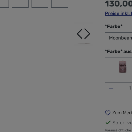
130,0
Preise inkl
aus
*Farbe*
*Farbe* au
Ash
Produkt 
Zum Merk
Sofort ve
Voraussichtliche