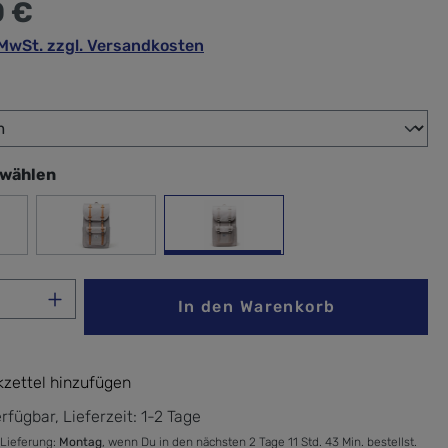
0 €
. MwSt. zzgl. Versandkosten
wählen
swählen
 Rose
Light Grey Crosshatch
Moonbeam
Anzahl: Gib den gewünschten Wert ein ode
In den Warenkorb
zettel hinzufügen
rfügbar, Lieferzeit: 1-2 Tage
 Lieferung:
Montag
, wenn Du in den nächsten 2 Tage 11 Std. 43 Min. bestellst.