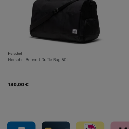
Herschel
Herschel Bennett Duffle Bag 50L
Regulärer Preis:
130,00 €