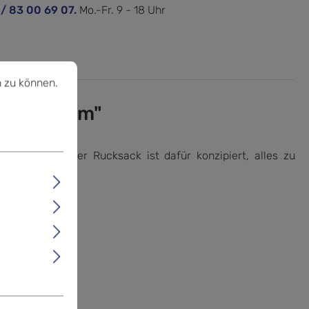
 / 83 00 69 07.
Mo.-Fr. 9 - 18 Uhr
u können.
Mehr Informationen ...
 zu können.
L Moonbeam"
funden - dieser Rucksack ist dafür konzipiert, alles zu