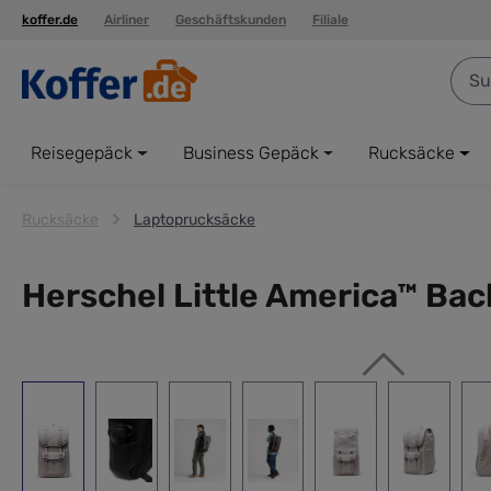
koffer.de
Airliner
Geschäftskunden
Filiale
springen
Zur Hauptnavigation springen
Reisegepäck
Business Gepäck
Rucksäcke
Rucksäcke
Laptoprucksäcke
Herschel Little America™ B