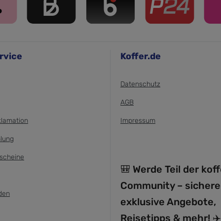
rvice
Koffer.de
Datenschutz
AGB
klamation
Impressum
lung
scheine
🎒 Werde Teil der kof
Community – sichere
den
exklusive Angebote,
Reisetipps & mehr! ✈️