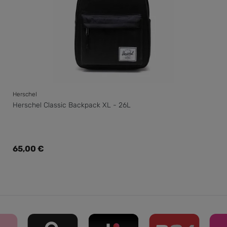
Herschel
Herschel Classic Backpack XL - 26L
Regulärer Preis:
65,00 €