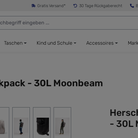
Gratis Versand*
30 Tage Rückgaberecht
B
Taschen
Kind und Schule
Accessoires
Mar
ackpack - 30L Moonbeam
Hersch
- 30L