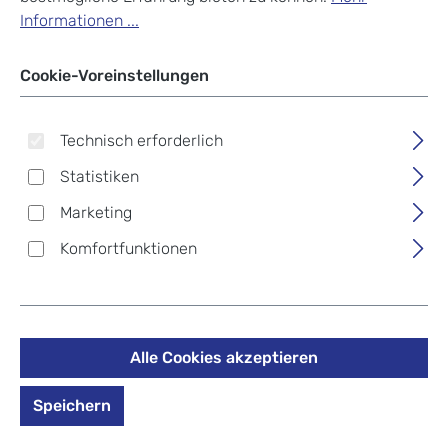
Informationen ...
Cookie-Voreinstellungen
Technisch erforderlich
Statistiken
Marketing
Komfortfunktionen
Alle Cookies akzeptieren
evoc Multi Frame Pack M
Speichern
Carbon Grey