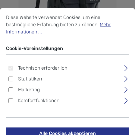
Cookie-Voreinstellungen
Diese Website verwendet Cookies, um eine bestmögliche Erf
Diese Website verwendet Cookies, um eine
bestmögliche Erfahrung bieten zu können.
Mehr
Informationen ...
Cookie-Voreinstellungen
Technisch erforderlich
Statistiken
Marketing
Komfortfunktionen
evoc DUFFLE Backpack 16
Carbon Grey - Black
Alle Cookies akzeptieren