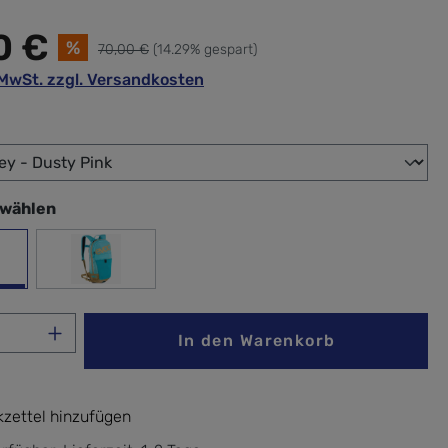
0 €
%
70,00 €
(14.29% gespart)
. MwSt. zzgl. Versandkosten
wählen
swählen
on Grey - Dusty Pink
Neon Blue - Gold
Anzahl: Gib den gewünschten Wert ein ode
In den Warenkorb
zettel hinzufügen