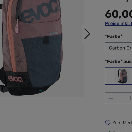
60,0
Preise inkl
aus
*Farbe*
*Farbe* au
Carb
Produkt 
Zum Merk