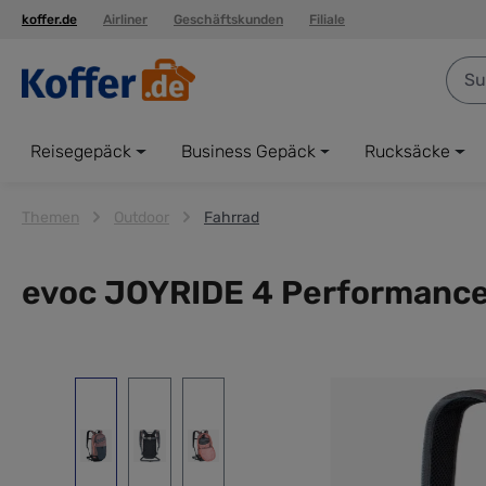
koffer.de
Airliner
Geschäftskunden
Filiale
springen
Zur Hauptnavigation springen
Reisegepäck
Business Gepäck
Rucksäcke
Themen
Outdoor
Fahrrad
evoc JOYRIDE 4 Performance-