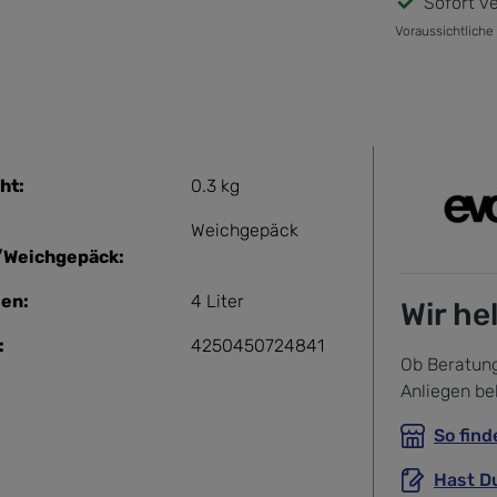
Sofort ve
Voraussichtliche
ht:
0.3 kg
Weichgepäck
/Weichgepäck:
en:
4 Liter
Wir he
:
4250450724841
Ob Beratung
Anliegen be
So find
Hast D