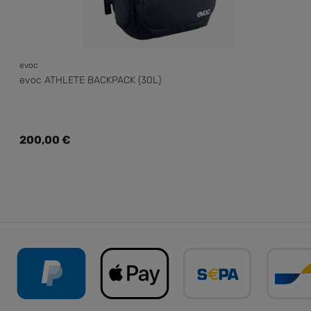
evoc
evoc ATHLETE BACKPACK (30L)
Regulärer Preis:
200,00 €