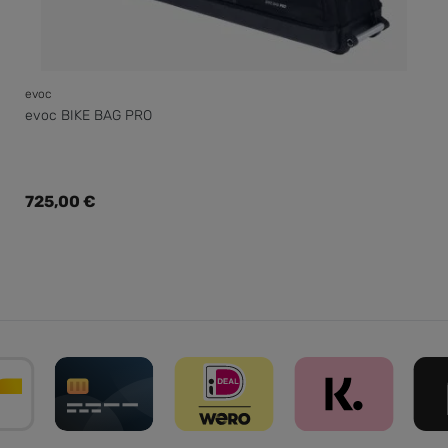
evoc
evoc BIKE BAG PRO
Regulärer Preis:
725,00 €