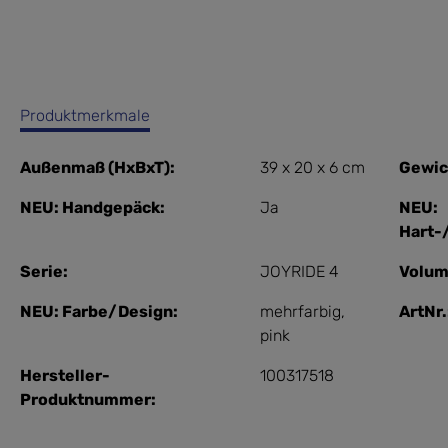
Produktmerkmale
Außenmaß (HxBxT):
39 x 20 x 6 cm
Gewic
NEU: Handgepäck:
Ja
NEU:
Hart-
Serie:
JOYRIDE 4
Volum
NEU: Farbe/Design:
mehrfarbig
,
ArtNr.
pink
Hersteller-
100317518
Produktnummer: