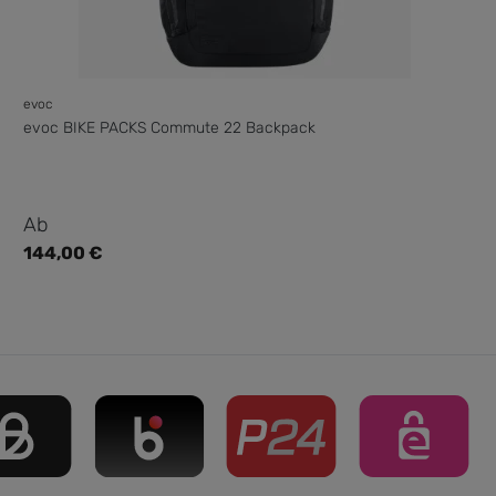
evoc
evoc BIKE PACKS Commute 22 Backpack
Regulärer Preis:
Ab
144,00 €