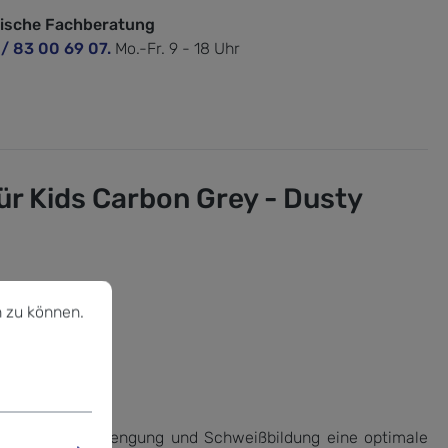
nische Fachberatung
 / 83 00 69 07.
Mo.-Fr. 9 - 18 Uhr
r Kids Carbon Grey - Dusty
u können.
Mehr Informationen ...
 zu können.
ei hoher Anstrengung und Schweißbildung eine optimale