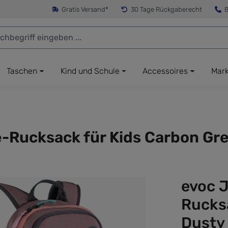
Gratis Versand*
30 Tage Rückgaberecht
B
Taschen
Kind und Schule
Accessoires
Mar
Rucksack für Kids Carbon Grey
evoc 
Rucksa
Dusty