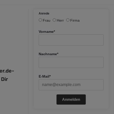
Anrede
Frau
Herr
Firma
Vorname*
Nachname*
fer.de-
E-Mail*
 Dir
Anmelden