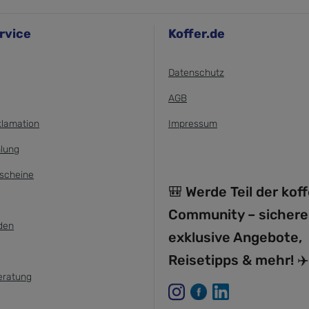
rvice
Koffer.de
Datenschutz
AGB
klamation
Impressum
lung
scheine
🎒 Werde Teil der kof
Community – sichere
den
exklusive Angebote,
Reisetipps & mehr! ✈️
eratung