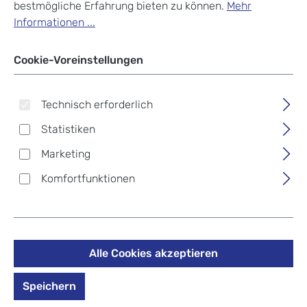
bestmögliche Erfahrung bieten zu können.
Mehr
Informationen ...
Cookie-Voreinstellungen
Technisch erforderlich
Statistiken
Marketing
Komfortfunktionen
Alle Cookies akzeptieren
evoc Hydration Bladder 3L
Trinkblase Carbon Grey
Speichern