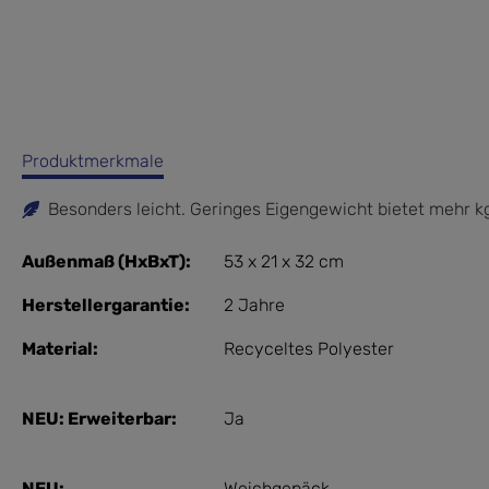
Produktmerkmale
Besonders leicht. Geringes Eigengewicht bietet mehr kg
Außenmaß (HxBxT):
53 x 21 x 32 cm
Herstellergarantie:
2 Jahre
Material:
Recyceltes Polyester
NEU: Erweiterbar:
Ja
NEU:
Weichgepäck