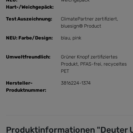
Hart-/Weichgepäck:
Test Auszeichnung:
ClimatePartner zertifiziert
,
bluesign® Product
NEU: Farbe/Design:
blau
, pink
Umweltfreundlich:
Grüner Knopf zertifiziertes
Produkt
, PFAS-frei
, recyceltes
PET
Hersteller-
3816224-1374
Produktnummer:
Produktinformationen "Deuter Ut