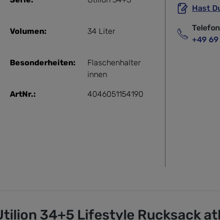
Hast D
Telefo
Volumen:
34 Liter
+49 69
Besonderheiten:
Flaschenhalter
innen
ArtNr.:
4046051154190
ilion 34+5 Lifestyle Rucksack atl