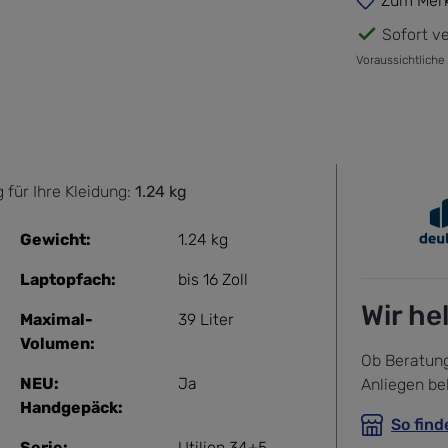
Zum Merk
Sofort ve
Voraussichtliche
 für Ihre Kleidung:
1.24 kg
Gewicht:
1.24 kg
Laptopfach:
bis 16 Zoll
Wir he
Maximal-
39 Liter
Volumen:
Ob Beratung
NEU:
Ja
Anliegen be
Handgepäck:
So find
Serie:
Utilion 34+5