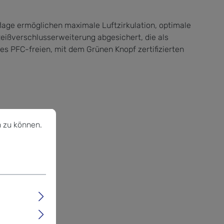
lage ermöglichen maximale Luftzirkulation, optimale
Reißverschlusserweiterung abgesichert, die als
s PFC-freien, mit dem Grünen Knopf zertifizierten
u können.
Mehr Informationen ...
 zu können.