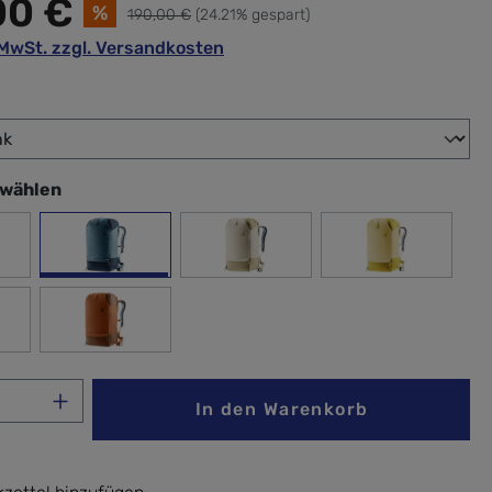
00 €
%
190,00 €
(24.21% gespart)
. MwSt. zzgl. Versandkosten
wählen
swählen
ck
atlantic-ink
bone-desert
ginger-turm
eral-grove
pecan-mocha
Anzahl: Gib den gewünschten Wert ein ode
In den Warenkorb