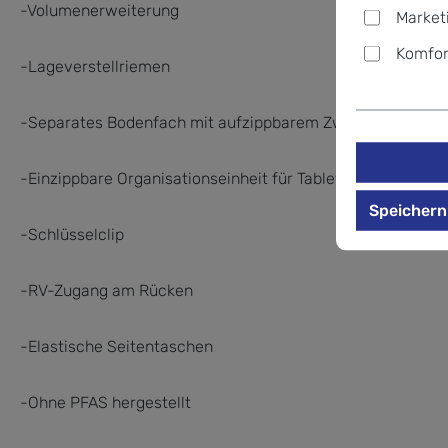
-Volumenerweiterung
Market
Komfor
-Lageverstellriemen
-Separates Bodenfach mit aufzippbarem Zwischenboden
-Einzippbare Organisationseinheit für Tablets, Dokumente 
Speichern
-Schlüsselclip
-RV-Zugang am Rücken
-Elastische Seitentaschen
-Ohne PFAS hergestellt