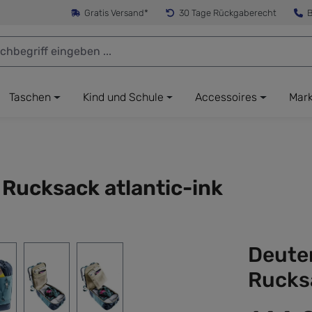
Gratis Versand*
30 Tage Rückgaberecht
B
Taschen
Kind und Schule
Accessoires
Mar
 Rucksack atlantic-ink
Deuter
Rucksa