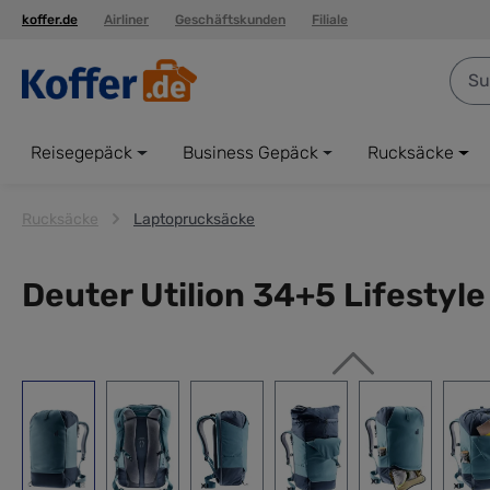
koffer.de
Airliner
Geschäftskunden
Filiale
springen
Zur Hauptnavigation springen
Reisegepäck
Business Gepäck
Rucksäcke
Rucksäcke
Laptoprucksäcke
Deuter Utilion 34+5 Lifestyle