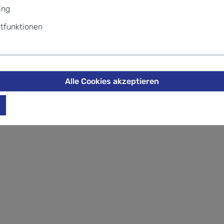
ing
tfunktionen
Alle Cookies akzeptieren
und verstärktem -Laptopfach (16 Zoll)