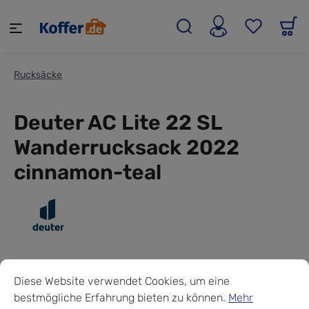
alt springen
Rucksäcke
Deuter AC Lite 22 SL
Wanderrucksack 2022
cinnamon-teal
Cookie-Voreinstellungen
Diese Website verwendet Cookies, um eine bestmögliche Erf
Diese Website verwendet Cookies, um eine
bestmögliche Erfahrung bieten zu können.
Mehr