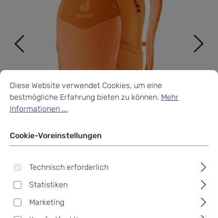
Cookie-Voreinstellungen
Diese Website verwendet Cookies, um eine bestmögliche Erf
Diese Website verwendet Cookies, um eine
bestmögliche Erfahrung bieten zu können.
Mehr
Informationen ...
Cookie-Voreinstellungen
Technisch erforderlich
Statistiken
Deuter Speed Lite 13
Marketing