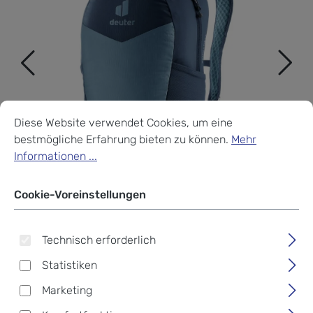
Cookie-Voreinstellungen
Diese Website verwendet Cookies, um eine bestmögliche Erf
Diese Website verwendet Cookies, um eine
bestmögliche Erfahrung bieten zu können.
Mehr
Informationen ...
Cookie-Voreinstellungen
Technisch erforderlich
Statistiken
Deuter Speed Lite 13
Marketing