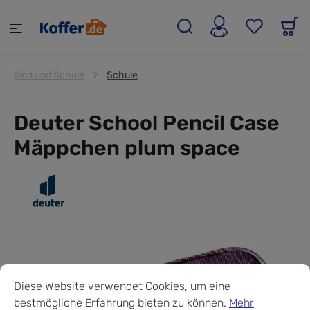
alt springen
Kind und Schule
Schule
Deuter School Pencil Case
Mäppchen plum space
Cookie-Voreinstellungen
Diese Website verwendet Cookies, um eine bestmögliche Erf
Diese Website verwendet Cookies, um eine
bestmögliche Erfahrung bieten zu können.
Mehr