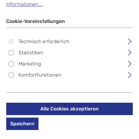
Informationen ...
Cookie-Voreinstellungen
Technisch erforderlich
Statistiken
Marketing
Komfortfunktionen
Alle Cookies akzeptieren
Deuter School Pencil Case
Speichern
Mäppchen plum space